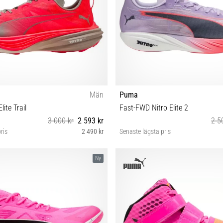
Män
Puma
lite Trail
Fast-FWD Nitro Elite 2
3 000 kr
2 593 kr
2 5
ris
2 490 kr
Senaste lägsta pris
42½ 43 44 44½ 45 46 48½
38 38½ 39 40 40½ 41 42
Ny