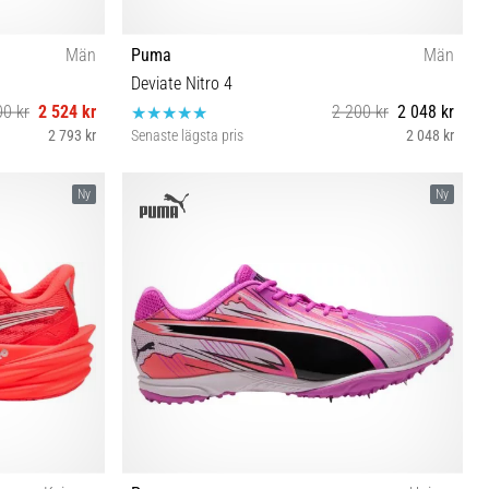
Män
Puma
Män
Deviate Nitro 4
00 kr
2 524 kr
2 200 kr
2 048 kr
2 793 kr
Senaste lägsta pris
2 048 kr
41 42 42½ 43 46 46½ 47
Ny
Ny