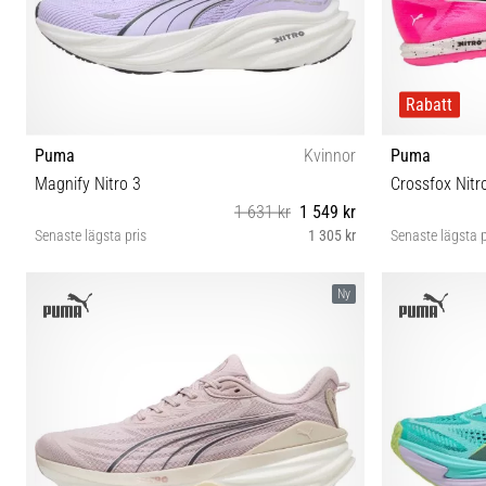
Rabatt
Puma
Kvinnor
Puma
Magnify Nitro 3
Crossfox Nitro
1 631 kr
1 549 kr
Senaste lägsta pris
1 305 kr
Senaste lägsta p
37½ 38 38½ 39 40 40½
38 38½ 39 40
Ny