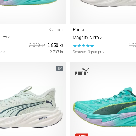
Kvinnor
Puma
lite 4
Magnify Nitro 3
3 000 kr
2 850 kr
1 7
ris
2 737 kr
Senaste lägsta pris
38½ 39 40½ 42
41 42 42½ 43 44 44½ 46
Ny