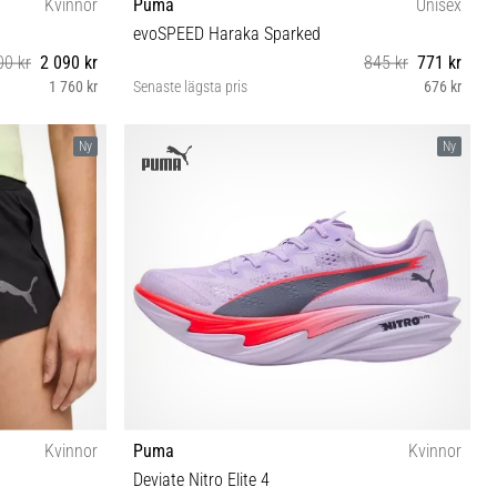
Kvinnor
Puma
Unisex
evoSPEED Haraka Sparked
00 kr
2 090 kr
845 kr
771 kr
1 760 kr
Senaste lägsta pris
676 kr
40 42 42½ 43 44 44½ 45 46
Ny
Ny
Kvinnor
Puma
Kvinnor
Deviate Nitro Elite 4