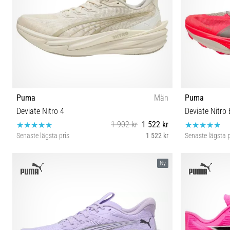
Puma
Män
Puma
Deviate Nitro 4
Deviate Nitro E
1 902 kr
1 522 kr
Senaste lägsta pris
1 522 kr
Senaste lägsta p
42½ 43 44 44½ 45 46
42 
Ny