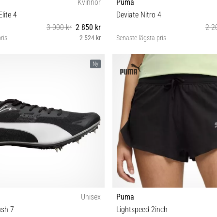
Kvinnor
Puma
lite 4
Deviate Nitro 4
3 000 kr
2 850 kr
2 2
ris
2 524 kr
Senaste lägsta pris
38 40 40½ 41
38 38½ 40 41
Ny
Unisex
Puma
sh 7
Lightspeed 2inch