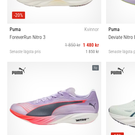
-20%
Puma
Kvinnor
Puma
ForeverRun Nitro 3
Deviate Nitro E
1 850 kr
1 480 kr
Senaste lägsta pris
1 850 kr
Senaste lägsta p
38½ 39 40 40½ 41 42
Ny