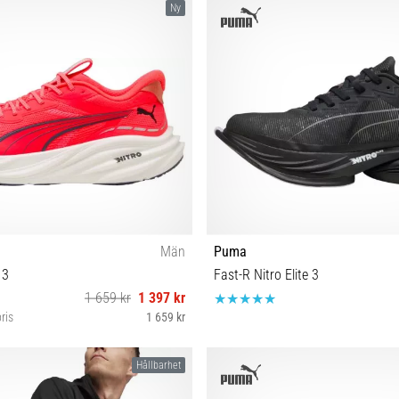
Ny
Män
Puma
 3
Fast-R Nitro Elite 3
1 659 kr
1 397 kr
ris
1 659 kr
2 42½ 43 44 44½ 45 46 47
38 38½ 39 40½ 41
Hållbarhet