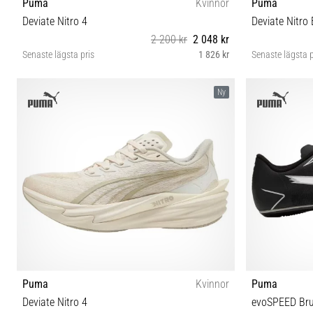
Puma
Kvinnor
Puma
Deviate Nitro 4
Deviate Nitro E
2 200 kr
2 048 kr
Senaste lägsta pris
1 826 kr
Senaste lägsta p
38 40 40½ 42 42½
Ny
Puma
Kvinnor
Puma
Deviate Nitro 4
evoSPEED Bru