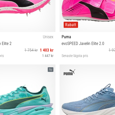
Rabatt
Unisex
Puma
 Elite 2
evoSPEED Javelin Elite 2.0
1 754 kr
1 403 kr
1 9
ris
1 447 kr
Senaste lägsta pris
 40½ 41 42 42½ 43 44 44½ 45 46 47
42½ 43 44 44½ 45 46
Ny