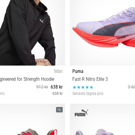
Män
Puma
ineered for Strength Hoodie
Fast-R Nitro Elite 3
912 kr
638 kr
3 6
ris
638 kr
Senaste lägsta pris
M L XL
37½ 38 38½ 40½ 41 4
Ny