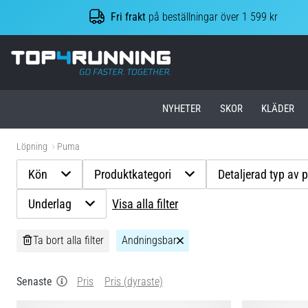
Fri frakt
på beställningar över 1 599 kr
Top4Running.se
NYHETER
SKOR
KLÄDER
Löpning
Puma
Kön
Produktkategori
Detaljerad typ av 
Underlag
Visa alla filter
Ta bort alla filter
Andningsbar
Senaste
Pris
Pris (dyraste)