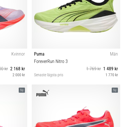
Kvinnor
Puma
Män
ForeverRun Nitro 3
00 kr
2 168 kr
1 769 kr
1 489 kr
2 000 kr
Senaste lägsta pris
1 770 kr
 42½
42 42½ 43 44 44½ 45 46 46½ 47
Ny
Ny