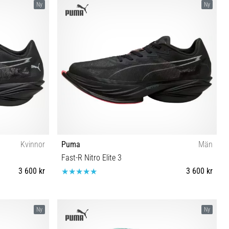
Ny
Ny
Kvinnor
Puma
Män
Fast-R Nitro Elite 3
3 600 kr
3 600 kr
41 42 42½ 43 44 44½ 45 46 47
Ny
Ny