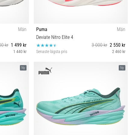
Män
Puma
Män
Deviate Nitro Elite 4
00 kr
1 499 kr
3 000 kr
2 550 kr
1 440 kr
Senaste lägsta pris
2 460 kr
 47
41 42 42½ 43 44 44½ 45 46 46½ 47
Ny
Ny