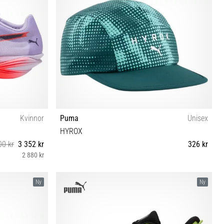
Kvinnor
Puma
Unisex
HYROX
00 kr
3 352 kr
326 kr
2 880 kr
2
OSFA
Ny
Ny