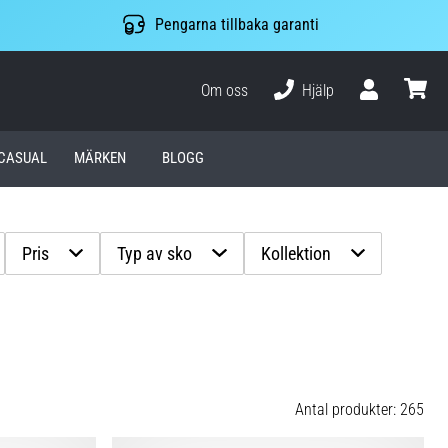
Pengarna tillbaka garanti
Om oss
Hjälp
varuko
CASUAL
MÄRKEN
BLOGG
Pris
Typ av sko
Kollektion
Antal produkter: 265