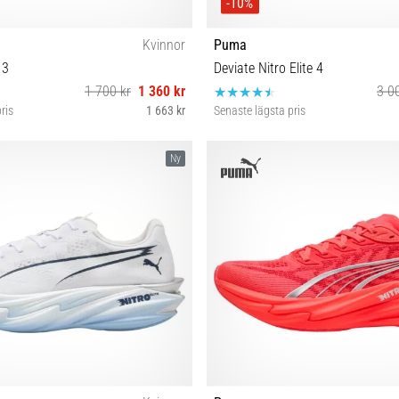
-10%
Kvinnor
Puma
 3
Deviate Nitro Elite 4
1 700 kr
1 360 kr
3 0
ris
1 663 kr
Senaste lägsta pris
 38 38½ 39 40 40½ 41 42
41 42 44 44½ 45 47
Ny