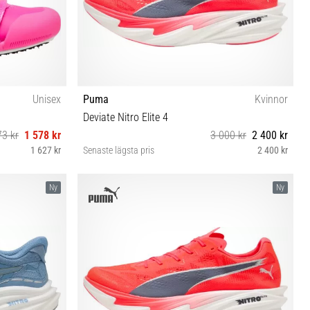
Unisex
Puma
Kvinnor
Deviate Nitro Elite 4
73 kr
1 578 kr
3 000 kr
2 400 kr
1 627 kr
Senaste lägsta pris
2 400 kr
37½ 38 38½ 39 40 40½ 41 42 42½
Ny
Ny