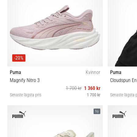
-20%
Puma
Kvinnor
Puma
Magnify Nitro 3
Cloudspun Eng
1 700 kr
1 360 kr
Senaste lägsta pris
1 700 kr
Senaste lägsta p
37½ 38 38½ 39 40 40½ 41 42
Ny