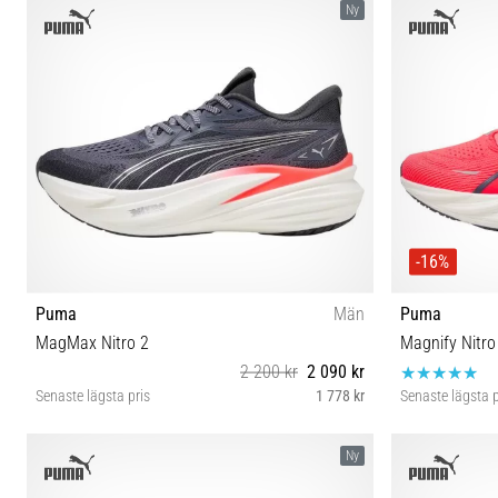
Ny
-16%
Puma
Män
Puma
MagMax Nitro 2
Magnify Nitro
2 200 kr
2 090 kr
Senaste lägsta pris
1 778 kr
Senaste lägsta p
41 42 42½ 43 44 44½ 45 46 47
41 4
Ny