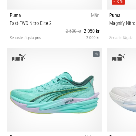
-18%
Puma
Män
Puma
Fast-FWD Nitro Elite 2
Magnify Nitro
2 500 kr
2 050 kr
Senaste lägsta pris
2 000 kr
Senaste lägsta p
41 42 42½ 43 44 44½ 45 46 47 48½
37½
Ny