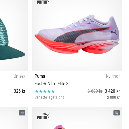
Unisex
Puma
Kvinnor
Fast-R Nitro Elite 3
326 kr
3 600 kr
3 420 kr
Senaste lägsta pris
2 880 kr
37½ 38 38½ 40½ 41 42
Ny
Ny