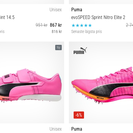
Unisex
Puma
int 14.5
evoSPEED Sprint Nitro Elite 2
951 kr
867 kr
2 7
ris
816 kr
Senaste lägsta pris
 40 40½ 41 42 42½ 43 44 44½ 45 46
42 42½ 47
Ny
47
-6%
Unisex
Puma