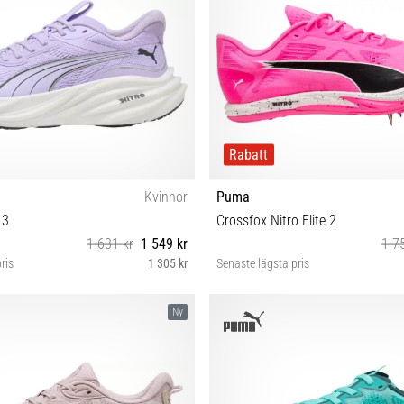
Rabatt
Kvinnor
Puma
 3
Crossfox Nitro Elite 2
1 631 kr
1 549 kr
1 7
ris
1 305 kr
Senaste lägsta pris
37½ 38 38½ 39 40 40½
38 38½ 39 40 40½ 41 42 43 44 4
Ny