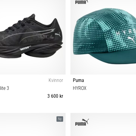
Kvinnor
Puma
lite 3
HYROX
3 600 kr
38 38½ 39 40½ 41
OSFA
Ny