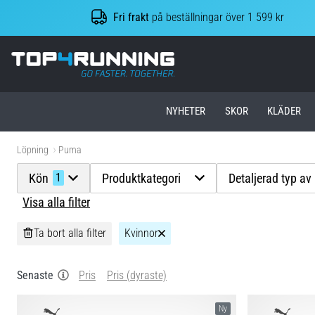
Fri frakt
på beställningar över 1 599 kr
Top4Running.se
NYHETER
SKOR
KLÄDER
Löpning
Puma
Kön
Produktkategori
Detaljerad typ av
1
Visa alla filter
Ta bort alla filter
Kvinnor
Senaste
Pris
Pris (dyraste)
Ny