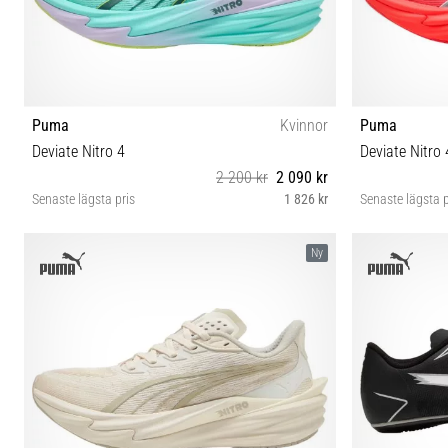
Puma
Kvinnor
Puma
Deviate Nitro 4
Deviate Nitro 
2 200 kr
2 090 kr
Senaste lägsta pris
1 826 kr
Senaste lägsta p
38 40 40½ 42 42½
Ny