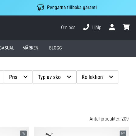
Pengarna tillbaka garanti
Om oss
Hjälp
varuko
CASUAL
MÄRKEN
BLOGG
Pris
Typ av sko
Kollektion
Antal produkter: 209
Ny
Ny