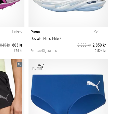
Unisex
Puma
Kvinnor
Deviate Nitro Elite 4
845 kr
803 kr
3 000 kr
2 850 kr
676 kr
Senaste lägsta pris
2 524 kr
 46
38 40 40½ 41
Ny