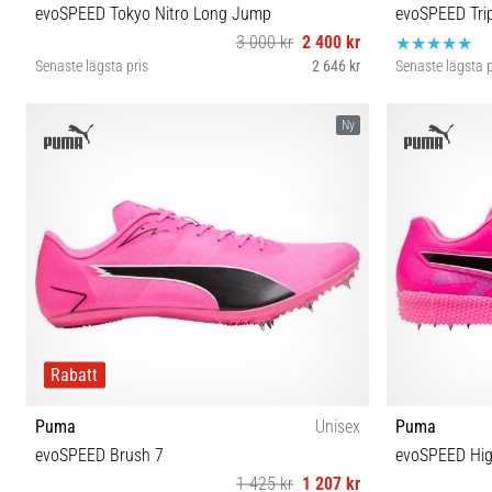
evoSPEED Tokyo Nitro Long Jump
evoSPEED Trip
3 000 kr
2 400 kr
Senaste lägsta pris
2 646 kr
Senaste lägsta p
47
38½ 3
Ny
Rabatt
Puma
Unisex
Puma
evoSPEED Brush 7
evoSPEED Hig
1 425 kr
1 207 kr