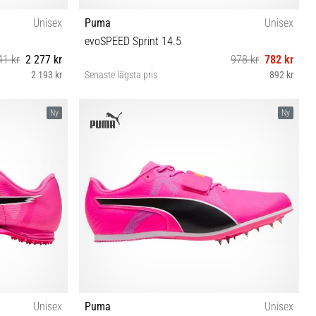
Unisex
Puma
Unisex
evoSPEED Sprint 14.5
41 kr
2 277 kr
978 kr
782 kr
2 193 kr
Senaste lägsta pris
892 kr
40 40½ 41 42 42½ 43 44 44½ 46 46½
Ny
Ny
Unisex
Puma
Unisex