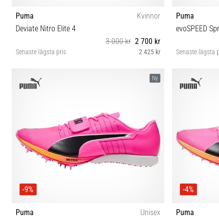
Puma
Kvinnor
Puma
Deviate Nitro Elite 4
evoSPEED Spr
3 000 kr
2 700 kr
Senaste lägsta pris
2 425 kr
Senaste lägsta p
38 38½ 39 40 40½ 41 42 42½
37½ 38 38½ 39
Ny
-9%
-4%
Puma
Unisex
Puma