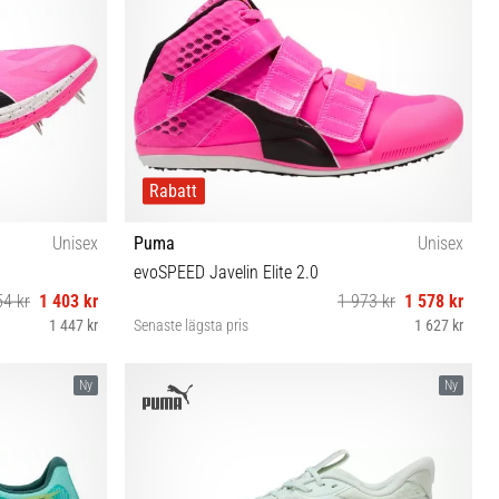
Rabatt
Unisex
Puma
Unisex
evoSPEED Javelin Elite 2.0
54 kr
1 403 kr
1 973 kr
1 578 kr
1 447 kr
Senaste lägsta pris
1 627 kr
4½ 45 46 47
42½ 43 44 44½ 45 46
Ny
Ny