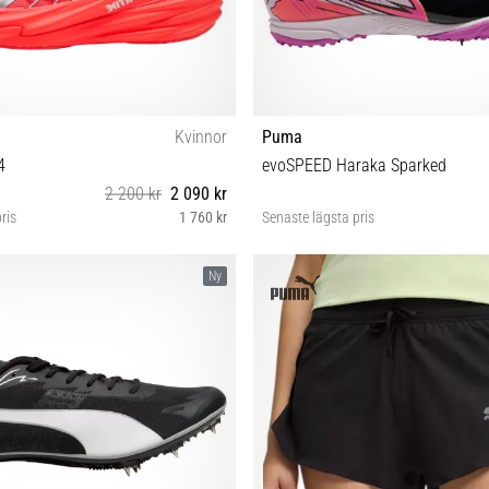
Kvinnor
Puma
4
evoSPEED Haraka Sparked
2 200 kr
2 090 kr
ris
1 760 kr
Senaste lägsta pris
38 38½ 40 41
40 42 42½ 43 44 44½ 45
Ny