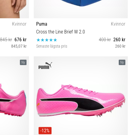
Kvinnor
Puma
Kvinnor
Cross the Line Brief W 2.0
845 kr
676 kr
400 kr
260 kr
845,07 kr
Senaste lägsta pris
260 kr
L XL
Ny
Ny
-12%