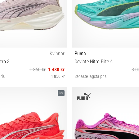
Kvinnor
Puma
tro 3
Deviate Nitro Elite 4
1 850 kr
1 480 kr
3 0
ris
1 850 kr
Senaste lägsta pris
38½ 39 40 40½ 41 42
38 38½ 40½ 42
Ny