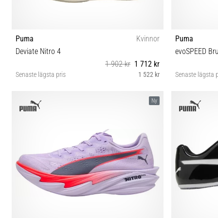
Puma
Kvinnor
Puma
Deviate Nitro 4
evoSPEED Bru
1 902 kr
1 712 kr
Senaste lägsta pris
1 522 kr
Senaste lägsta p
37 37½ 38 38½ 39 40 40½
38½ 40 4
Ny