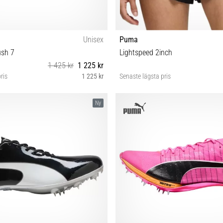
Unisex
Puma
sh 7
Lightspeed 2inch
1 425 kr
1 225 kr
ris
1 225 kr
Senaste lägsta pris
0½ 41 42 42½ 43 44 44½ 45 46
XS S M L
Ny