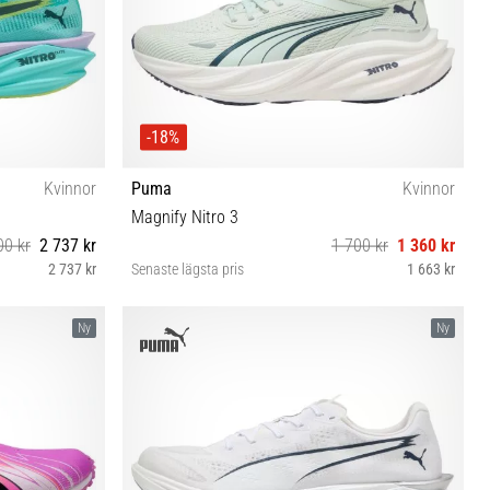
-18%
Kvinnor
Puma
Kvinnor
Magnify Nitro 3
00 kr
2 737 kr
1 700 kr
1 360 kr
2 737 kr
Senaste lägsta pris
1 663 kr
37½ 38 38½ 39 40 40½ 41 42
Ny
Ny