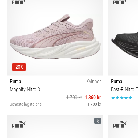
-20%
Puma
Kvinnor
Puma
Magnify Nitro 3
Fast-R Nitro E
1 700 kr
1 360 kr
Senaste lägsta pris
1 700 kr
37½ 38 38½ 39 40 40½ 41 42
Ny