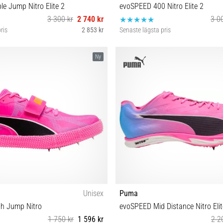
le Jump Nitro Elite 2
evoSPEED 400 Nitro Elite 2
3 300 kr
2 740 kr
3 0
ris
2 853 kr
Senaste lägsta pris
9 40 40½ 42½ 43 44 44½ 45
37½ 40 41 42 44½ 45 46 4
Ny
Unisex
Puma
h Jump Nitro
evoSPEED Mid Distance Nitro Elit
1 750 kr
1 596 kr
2 2