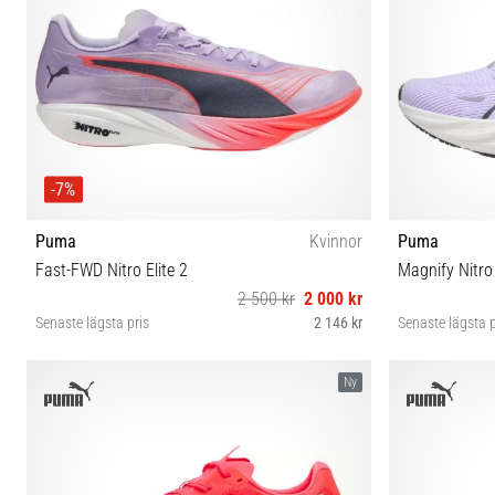
-7%
Puma
Kvinnor
Puma
Fast-FWD Nitro Elite 2
Magnify Nitro
2 500 kr
2 000 kr
Senaste lägsta pris
2 146 kr
Senaste lägsta p
38 38½ 39 40 40½ 41 42 42½
Ny