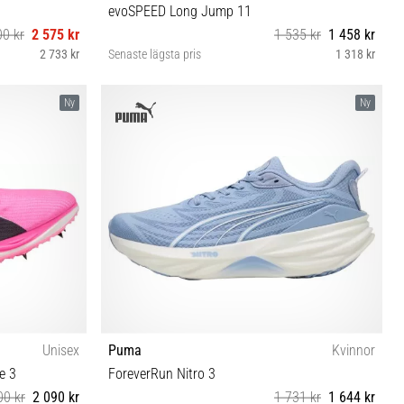
evoSPEED Long Jump 11
00 kr
2 575 kr
1 535 kr
1 458 kr
2 733 kr
Senaste lägsta pris
1 318 kr
7 48½
40½ 42 42½ 43 44 44½ 46 46½ 47
Ny
Ny
Unisex
Puma
Kvinnor
e 3
ForeverRun Nitro 3
00 kr
2 090 kr
1 731 kr
1 644 kr