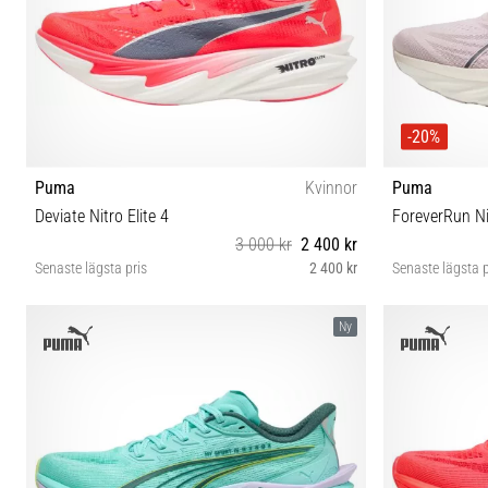
-20%
Puma
Kvinnor
Puma
Deviate Nitro Elite 4
ForeverRun Ni
3 000 kr
2 400 kr
Senaste lägsta pris
2 400 kr
Senaste lägsta p
37½ 38 38½ 39 40 40½ 41 42 42½
Ny