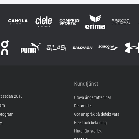
Kundtjänst
st sedan 2010
Utöva ångerrätten här
ram
Returorder
program
Gör anspråk på defekt vara
Frakt och betalning
am
Hitta rätt storlek