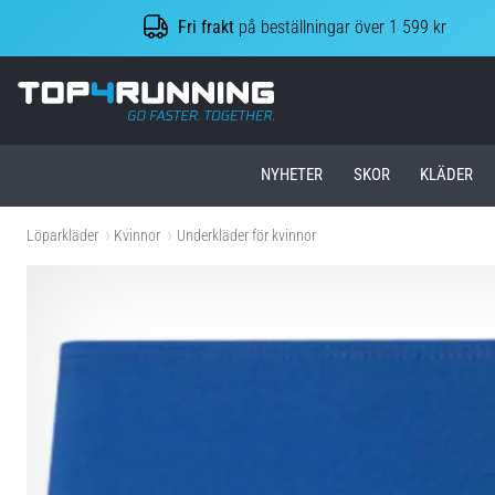
Fri frakt
på beställningar över 1 599 kr
Top4Running.se
NYHETER
SKOR
KLÄDER
Löparkläder
Kvinnor
Underkläder för kvinnor