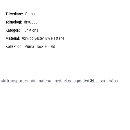
Tillverkare:
Puma
Teknologi:
dryCELL
Kategori:
Funktions
Material:
92% polyester, 8% elastane
Kollektion:
Puma Track & Field
h fukttransporterande material med teknologin
dryCELL
, som håller