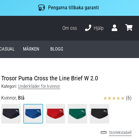
Pengarna tillbaka garanti
Om oss
Hjälp
varuko
CASUAL
MÄRKEN
BLOGG
Trosor Puma Cross the Line Brief W 2.0
Kategori:
Underkläder för kvinnor
Recensioner
Kvinnor,
Blå
(6)
Storlekstabell