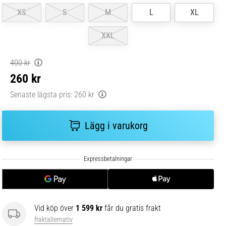
XS
S
M
L
XL
XXL
400 kr
260 kr
Senaste lägsta pris:
260 kr
Lägg i varukorg
Vid köp över
1 599 kr
får du gratis frakt
fraktalternativ