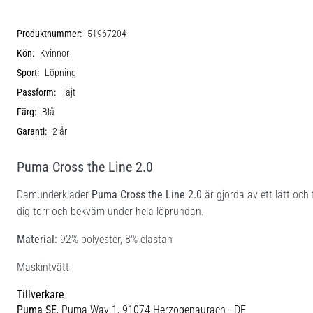
Produktnummer:
51967204
Kön:
Kvinnor
Sport:
Löpning
Passform:
Tajt
Färg:
Blå
Garanti:
2 år
Puma Cross the Line 2.0
Damunderkläder
Puma Cross the Line 2.0
är gjorda av ett lätt oc
dig torr och bekväm under hela löprundan.
Material:
92% polyester, 8% elastan
Maskintvätt
Tillverkare
Puma SE
, Puma Way 1, 91074 Herzogenaurach - DE