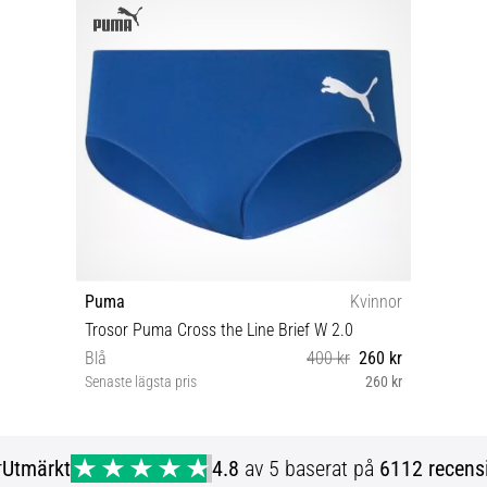
Puma
Kvinnor
Trosor Puma Cross the Line Brief W 2.0
Blå
400 kr
260 kr
Senaste lägsta pris
260 kr
L XL
r
Utmärkt
4.8
av 5 baserat på
6112 recens