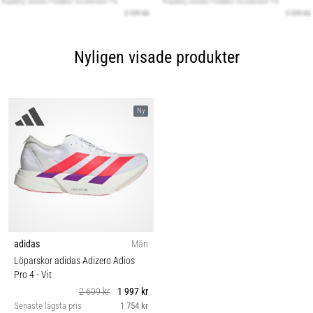
Nyligen visade produkter
Ny
adidas
Män
Löparskor adidas Adizero Adios
Pro 4
- Vit
2 699 kr
1 997 kr
Senaste lägsta pris
1 754 kr