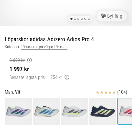
Blixtsnabb
löpning
och
Byt färg
beeptest:
Vad
är
Löparskor adidas Adizero Adios Pro 4
de
Kategori:
Löparskor på vägar för män
och
hur
2 699 kr
genomförs
1 997 kr
de?
Senaste lägsta pris:
1 754 kr
I
praktiken
Recensioner
Män,
Vit
(104)
testar
shuttle
run
snabbhet,
smidighet
och