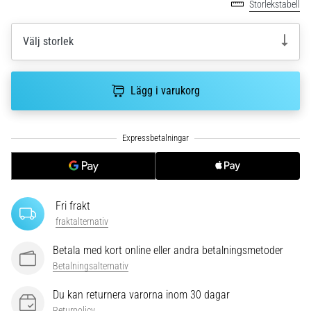
riktningsförändringar.
Storlekstabell
Hur
utförs
Välj storlek
det
korrekt,
var
Lägg i varukorg
används
det…
6. 8. 2026
•
9 min. läsning
Löparknä:
Fri frakt
Orsaker,
fraktalternativ
behandling
och
Betala med kort online eller andra betalningsmetoder
förebyggande
Betalningsalternativ
åtgärder
Du kan returnera varorna inom 30 dagar
Löparknä,
Returpolicy