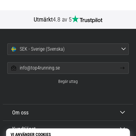
Utmärkt
4.8 av 5
SEK - Sverige (Svenska)
info@top4running.se
Begär uttag
Om oss
Kundtjänst