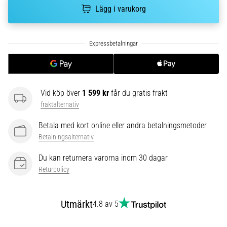
Vilka
Lägg i varukorg
är
de
vanligaste…
5. 8. 2026
•
8 min. läsning
Vid köp över
1 599 kr
får du gratis frakt
fraktalternativ
Plantar
fasciit:
Betala med kort online eller andra betalningsmetoder
Symptom,
Betalningsalternativ
orsaker
och
Du kan returnera varorna inom 30 dagar
behandling
Returpolicy
Upplever
du
Utmärkt
4.8 av 5
skarp
hälsmärta