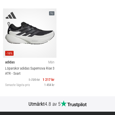
Ny
-16%
adidas
Män
Löparskor adidas Supernova Rise 3
ATR
- Svart
1 739 kr
1 217 kr
Senaste lägsta pris
1 454 kr
Utmärkt
4.8 av 5