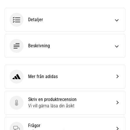
under
eller
efter
löpning?
Detaljer
En
av
de
vanligaste
Beskrivning
orsakerna
är
plantar
fasciit.
Mer från adidas
Vad
adidas
beror
det…
Skriv en produktrecension
Skriv en produktrecension
Vi vill gärna läsa din åsikt
Visa
alla
artiklar
Frågor