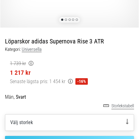
under
och
efter
löpning
Knäsmärta
drabbar
Löparskor adidas Supernova Rise 3 ATR
alla
Kategori:
Universella
löpare
minst
1 739 kr
en
1 217 kr
gång
i
Senaste lägsta pris:
1 454 kr
-16%
livet,
oavsett
Män,
Svart
om
Storlekstabell
du
är
amatör
Välj storlek
eller
proffs.