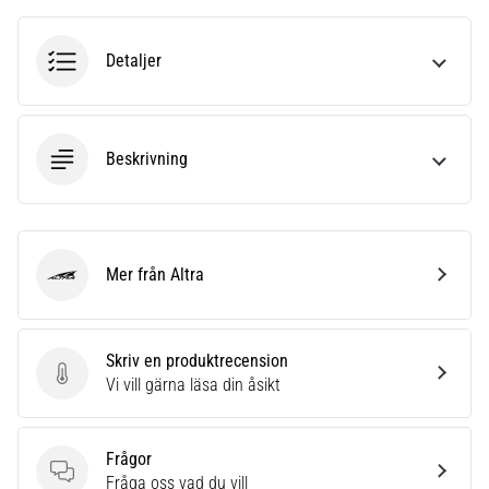
riktningsförändringar.
Hur
utförs
Detaljer
det
korrekt,
var
används
Beskrivning
det…
6. 8. 2026
•
Mer från Altra
9 min. läsning
Altra
Löparknä:
Orsaker,
Skriv en produktrecension
behandling
Skriv en produktrecension
Vi vill gärna läsa din åsikt
och
förebyggande
åtgärder
Frågor
Löparknä,
Frågor
Fråga oss vad du vill