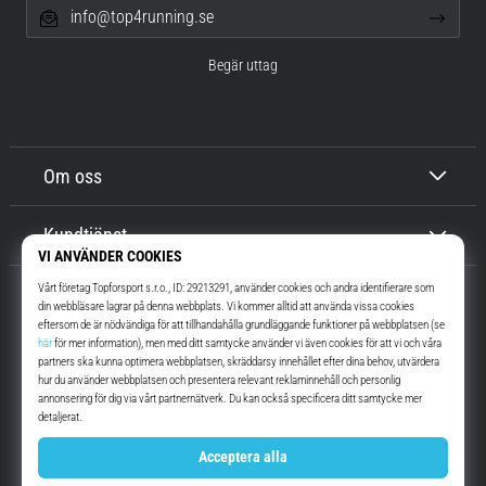
info@top4running.se
Begär uttag
Om oss
Kundtjänst
Top4Running.se
I mer än 16 år vi har vi motiverat dig att gå ut och springa. Snabbare. Med
oss. Varje dag.
Instagram
YouTube