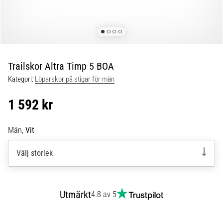
Blixtsnabb
löpning
och
beeptest:
Vad
är
Trailskor Altra Timp 5 BOA
de
Kategori:
Löparskor på stigar för män
och
hur
1 592 kr
genomförs
de?
Män,
Vit
I
praktiken
Välj storlek
testar
shuttle
run
snabbhet,
Utmärkt
4.8 av 5
smidighet
och