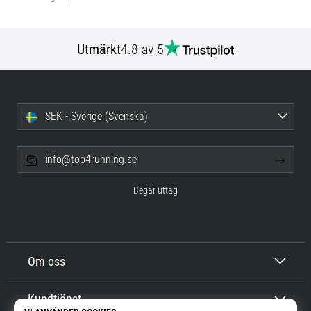
Utmärkt
4.8 av 5
SEK - Sverige (Svenska)
info@top4running.se
Begär uttag
Om oss
Kundtjänst