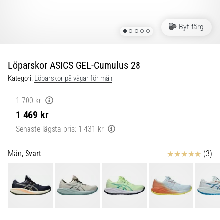
under
och
efter
Byt färg
löpning
Knäsmärta
drabbar
Löparskor ASICS GEL-Cumulus 28
alla
Kategori:
Löparskor på vägar för män
löpare
minst
1 700 kr
en
1 469 kr
gång
i
Senaste lägsta pris:
1 431 kr
livet,
oavsett
Recensioner
Män,
Svart
(3)
om
du
är
amatör
eller
proffs.