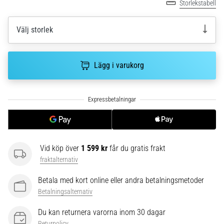
Storlekstabell
Vilka
är
de
Välj storlek
vanligaste…
Lägg i varukorg
5. 8. 2026
•
8 min. läsning
Plantar
fasciit:
Symptom,
orsaker
Vid köp över
1 599 kr
får du gratis frakt
och
fraktalternativ
behandling
Upplever
Betala med kort online eller andra betalningsmetoder
du
Betalningsalternativ
skarp
Du kan returnera varorna inom 30 dagar
hälsmärta
Returpolicy