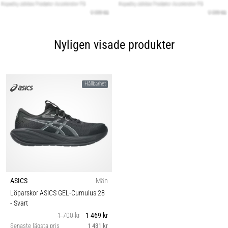
Nyligen visade produkter
Hållbarhet
ASICS
Män
Löparskor ASICS GEL-Cumulus 28
- Svart
1 700 kr
1 469 kr
Senaste lägsta pris
1 431 kr