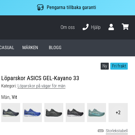
Pengarna tillbaka garanti
Om oss
Hjälp
varuko
CASUAL
MÄRKEN
BLOGG
Ny
Fri frakt
Löparskor ASICS GEL-Kayano 33
Kategori:
Löparskor på vägar för män
Män,
Vit
+2
Storlekstabell