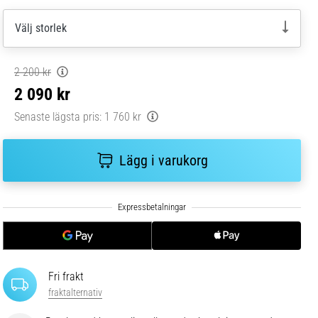
Välj storlek
2 200 kr
2 090 kr
Senaste lägsta pris:
1 760 kr
Lägg i varukorg
Fri frakt
fraktalternativ