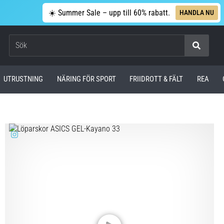
☀️ Summer Sale – upp till 60% rabatt.
HANDLA NU
Sök
UTRUSTNING
NÄRING FÖR SPORT
FRIIDROTT & FÄLT
REA