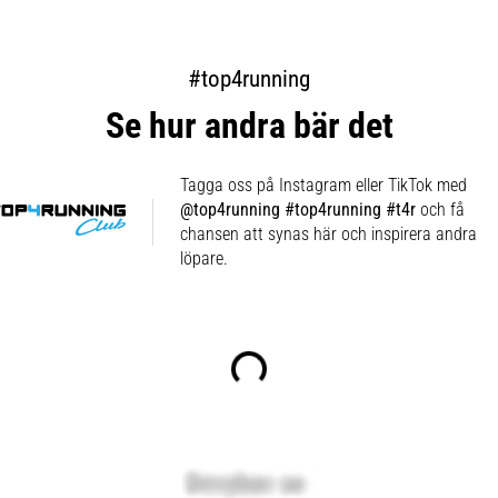
#top4running
Se hur andra bär det
Tagga oss på Instagram eller TikTok med
@top4running #top4running #t4r
och få
chansen att synas här och inspirera andra
löpare.