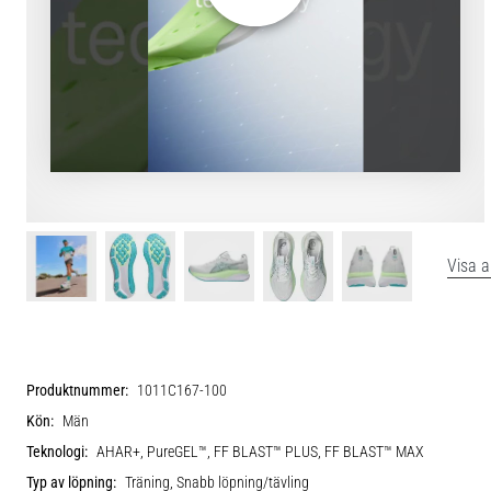
Visa a
Produktnummer:
1011C167-100
Kön:
Män
Teknologi:
AHAR+, PureGEL™, FF BLAST™ PLUS, FF BLAST™ MAX
Typ av löpning:
Träning, Snabb löpning/tävling