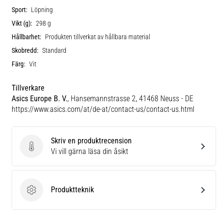
Sport:
Löpning
Vikt (g):
298 g
Hållbarhet:
Produkten tillverkat av hållbara material
Skobredd:
Standard
Färg:
Vit
Tillverkare
Asics Europe B. V.
, Hansemannstrasse 2, 41468 Neuss - DE
https://www.asics.com/at/de-at/contact-us/contact-us.html
Skriv en produktrecension
Skriv en produktrecension
Vi vill gärna läsa din åsikt
Produktteknik
Produktteknik