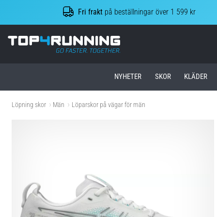
Fri frakt
på beställningar över 1 599 kr
Top4Running.se
NYHETER
SKOR
KLÄDER
Löpning skor
Män
Löparskor på vägar för män