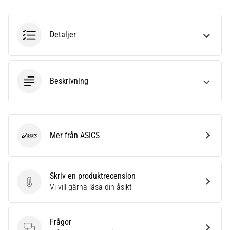
även
känt
som
Detaljer
iliotibialbandssyndrom
(ITBS),
är
ett
Beskrivning
mycket
vanligt
hälsoproblem
som
löpare
Mer från ASICS
ASICS
drabbas
av.
Vad…
Skriv en produktrecension
Skriv en produktrecension
Vi vill gärna läsa din åsikt
Visa
alla
Frågor
artiklar