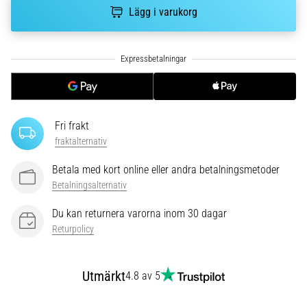
riktningsförändringar.
Lägg i varukorg
Hur
utförs
det
korrekt,
var
används
det…
Fri frakt
fraktalternativ
6. 8. 2026
•
Betala med kort online eller andra betalningsmetoder
9 min. läsning
Betalningsalternativ
Löparknä:
Du kan returnera varorna inom 30 dagar
Orsaker,
Returpolicy
behandling
och
förebyggande
Utmärkt
4.8 av 5
åtgärder
Löparknä,