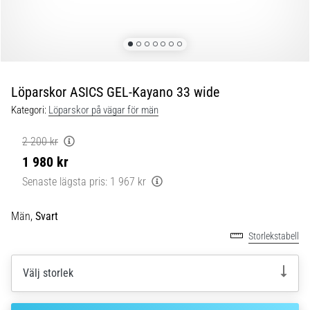
Blixtsnabb
löpning
och
beeptest:
Vad
är
Löparskor ASICS GEL-Kayano 33 wide
de
Kategori:
Löparskor på vägar för män
och
hur
2 200 kr
genomförs
1 980 kr
de?
Senaste lägsta pris:
1 967 kr
I
praktiken
Män,
Svart
testar
shuttle
Storlekstabell
run
snabbhet,
Välj storlek
smidighet
och