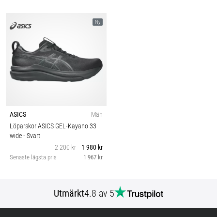
Ny
ASICS
Män
Löparskor ASICS GEL-Kayano 33
wide
- Svart
2 200 kr
1 980 kr
Senaste lägsta pris
1 967 kr
Utmärkt
4.8 av 5