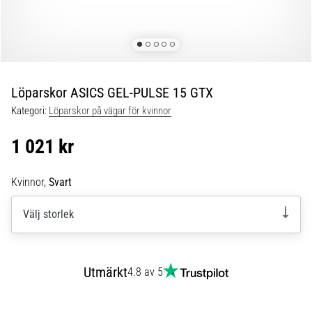
Löparknä:
Orsaker,
behandling
och
förebyggande
åtgärder
Löparskor ASICS GEL-PULSE 15 GTX
Löparknä,
Kategori:
Löparskor på vägar för kvinnor
även
känt
1 021 kr
som
iliotibialbandssyndrom
Kvinnor,
Svart
(ITBS),
är
Välj storlek
ett
mycket
vanligt
hälsoproblem
Utmärkt
4.8 av 5
som
löpare
drabbas