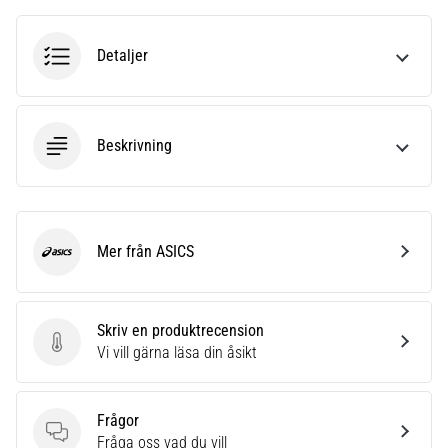
av.
Vad…
Detaljer
6. 8. 2026
•
10 min. läsning
Beskrivning
Löparskor
med
mer
dämpning
Mer från ASICS
ASICS
Vilka
är
TOP-
Skriv en produktrecension
modellerna
Skriv en produktrecension
Vi vill gärna läsa din åsikt
av
löparskor
med
Frågor
högre
Frågor
Fråga oss vad du vill