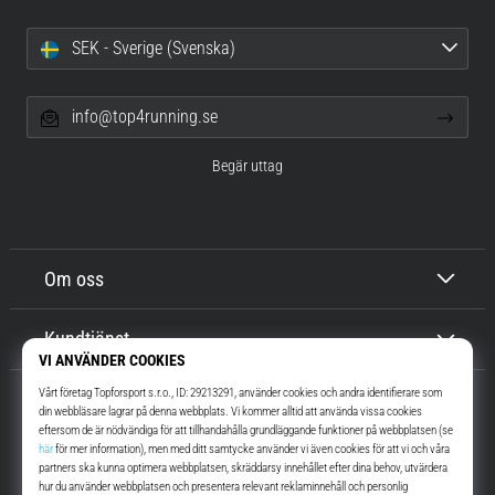
SEK - Sverige (Svenska)
info@top4running.se
Begär uttag
Om oss
Kundtjänst
Top4Running.se