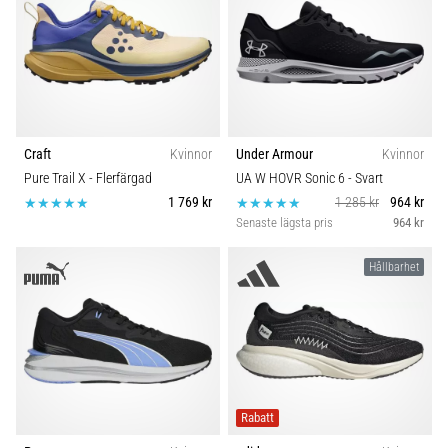
Craft
Kvinnor
Under Armour
Kvinnor
Pure Trail X
- Flerfärgad
UA W HOVR Sonic 6
- Svart
1 769 kr
1 285 kr
964 kr
Senaste lägsta pris
964 kr
Hållbarhet
Rabatt