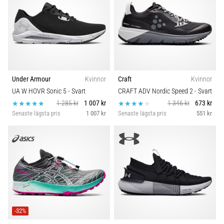
Blixtsnabb
Kategori
löpning
och
Typ av sko
beeptest:
Vad
Kollektion
är
de
Under Armour
Kvinnor
Craft
Kvinnor
och
Typ av löpning
UA W HOVR Sonic 5
- Svart
CRAFT ADV Nordic Speed 2
- Svart
hur
1 285 kr
1 007 kr
1 346 kr
673 kr
genomförs
Senaste lägsta pris
1 007 kr
Senaste lägsta pris
551 kr
Typ av spiksko
de?
I
Hållbarhet
praktiken
testar
shuttle
Säsong
run
snabbhet,
smidighet
Komfort och dämpning
-32%
och