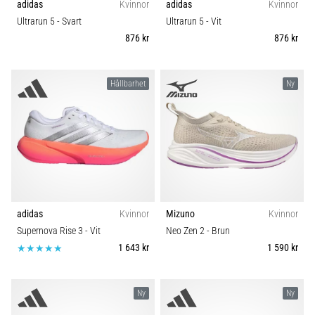
adidas
Kvinnor
adidas
Kvinnor
Ultrarun 5
- Svart
Ultrarun 5
- Vit
876 kr
876 kr
Hållbarhet
Ny
adidas
Kvinnor
Mizuno
Kvinnor
Supernova Rise 3
- Vit
Neo Zen 2
- Brun
1 643 kr
1 590 kr
Ny
Ny