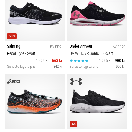
även
känt
som
iliotibialbandssyndrom
(ITBS),
-21%
är
ett
Salming
Kvinnor
Under Armour
Kvinnor
mycket
Recoil Lyte
- Svart
UA W HOVR Sonic 5
- Svart
vanligt
1 329 kr
665 kr
1 285 kr
900 kr
hälsoproblem
Senaste lägsta pris
842 kr
Senaste lägsta pris
900 kr
som
löpare
drabbas
av.
Vad…
Visa
alla
-4%
artiklar