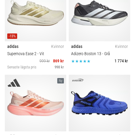
-13%
adidas
Kvinnor
adidas
Kvinnor
Supernova Ease 2
- Vit
Adizero Boston 13
- Grå
999 kr
869 kr
1 774 kr
Senaste lägsta pris
998 kr
Ny