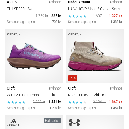
ASICS
Kvinnor
Under Armour
Kvinnor
FUJISPEED
- Svart
UA W HOVR Mega 3 Clone
- Svart
1 769 kr
885 kr
1 607 kr
1 327 kr
Senaste lägsta pris
708 kr
Senaste lägsta pris
1 383 kr
-27%
Craft
Kvinnor
Craft
Kvinnor
W CTM Ultra Carbon Trail
- Lila
Nordic Fuseknit Mid
- Brun
2 882 kr
1 441 kr
2 134 kr
1 067 kr
Senaste lägsta pris
1 297 kr
Senaste lägsta pris
1 457 kr
Hållbarhet