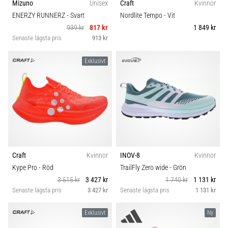
Mizuno
Unisex
Craft
Kvinnor
ENERZY RUNNERZ
- Svart
Nordlite Tempo
- Vit
939 kr
817 kr
1 849 kr
Senaste lägsta pris
913 kr
Exklusivt
Craft
Kvinnor
INOV-8
Kvinnor
Kype Pro
- Röd
TrailFly Zero wide
- Grön
3 515 kr
3 427 kr
1 740 kr
1 131 kr
Senaste lägsta pris
3 427 kr
Senaste lägsta pris
1 131 kr
Exklusivt
Ny