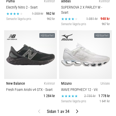
Puma
Kvinnor
adidas
Kvinnor
Electrify Nitro 2
- Svart
SUPERNOVA 2 X PARLEY W
-
Svart
1 203 kr
962 kr
1 381 kr
948 kr
Senaste lägsta pris
962 kr
Senaste lägsta pris
967 kr
Hållbarhet
Hållbarhet
New Balance
Kvinnor
Mizuno
Unisex
Fresh Foam Arishi v4 GTX
- Svart
WAVE PROPHECY 12
- Vit
1 284 kr
2 735 kr
1 778 kr
Senaste lägsta pris
1 641 kr
Föregående
Nästa
Sidan 1 av 34