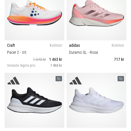
Craft
Kvinnor
adidas
Kvinnor
Pacer 2
- Vit
Duramo SL
- Rosa
1 540 kr
1 463 kr
717 kr
Senaste lägsta pris
1 463 kr
Ny
Ny