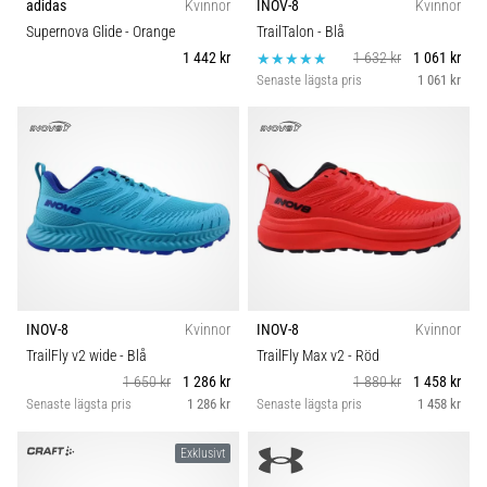
adidas
Kvinnor
INOV-8
Kvinnor
Supernova Glide
- Orange
TrailTalon
- Blå
1 442 kr
1 632 kr
1 061 kr
Senaste lägsta pris
1 061 kr
INOV-8
Kvinnor
INOV-8
Kvinnor
TrailFly v2 wide
- Blå
TrailFly Max v2
- Röd
1 650 kr
1 286 kr
1 880 kr
1 458 kr
Senaste lägsta pris
1 286 kr
Senaste lägsta pris
1 458 kr
Exklusivt