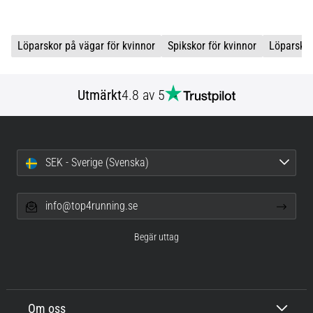
Löparskor på vägar för kvinnor
Spikskor för kvinnor
Löparskor
Utmärkt
4.8 av 5
SEK - Sverige (Svenska)
info@top4running.se
Begär uttag
Om oss