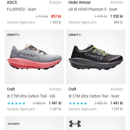
riktningsförändringar.
ASICS
Kvinnor
Under Armour
Kvinnor
Skobredd
Hur
FUJISPEED
- Svart
UA W HOVR Phantom 3
- Svart
utförs
1 713 kr
857 kr
1 499 kr
1 050 kr
det
Carbon
Senaste lägsta pris
1 262 kr
Senaste lägsta pris
864 kr
korrekt,
var
används
det…
6. 8. 2026
•
9 min. läsning
Löparknä:
Craft
Kvinnor
Craft
Kvinnor
Orsaker,
W CTM Ultra Carbon Trail
- Grå
W CTM Ultra Carbon Trail
- Svart
behandling
2 882 kr
1 441 kr
2 882 kr
1 441 kr
och
Senaste lägsta pris
1 297 kr
Senaste lägsta pris
1 297 kr
förebyggande
åtgärder
Löparknä,