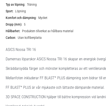
Typ av löpning:
Träning
Sport:
Löpning
Komfort och dämpning:
Mycket
Dropp (mm):
5
Hållbarhet:
Produkten tillverkat av hållbara material
Carbon:
Utan kolfiberplatta
ASICS Noosa TRI 16
Damernas löparskor ASICS Noosa TRI 16 skapar en energisk övergång
Skräddarsydda färger och mönster kompletteras av ett ventilerande y
Mellanfoten inkluderar FF BLAST™ PLUS dämpning som bidrar till en
FF BLAST™ PLUS är vår mjukaste och lättaste dämpande material.
3D SPACE CONSTRUCTION hjälper till bättre kompression vid landni