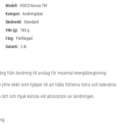
Modell:
ASICS Noosa TRI
Kategori:
Andningsbar
Skobredd:
Standard
Vikt (g):
185 g
Färg:
Flerfärgad
Garanti:
2 år
 från landning till avslag för maximal energiåtergivning.
ttre skikt som hjälper till att hålla fötterna torra och bekväma.
 lätt och mjuk känsla vid absorption av landningen.
ng.