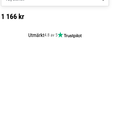
1 166 kr
Utmärkt
4.8 av 5