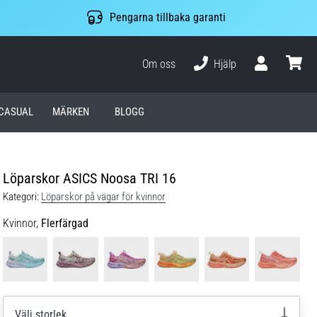
Pengarna tillbaka garanti
Om oss
Hjälp
varuko
CASUAL
MÄRKEN
BLOGG
Löparskor ASICS Noosa TRI 16
Kategori:
Löparskor på vägar för kvinnor
Kvinnor,
Flerfärgad
Välj storlek