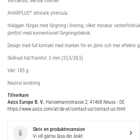
Ventilerad, teknisk överdel.
AHARPLUS™ slitstark yttersula.
Inläggen färgas med färgning i lösning, vilket minskar vattenförbru
jämfört med konventionell färgningsteknik.
Design med full kontakt med marken för en jämn och mer effektiv 
Skillnad häl/framfot: 5 mm (33,5/28,5)
Vikt: 185 g
Neutral landning
Tillverkare
Asics Europe B. V.
, Hansemannstrasse 2, 41468 Neuss - DE
https://www.asics.com/at/de-at/contact-us/contact-us.html
Skriv en produktrecension
Skriv en produktrecension
Vi vill gärna läsa din åsikt