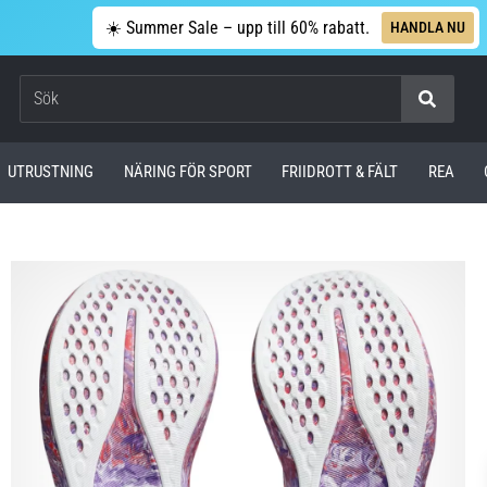
☀️ Summer Sale – upp till 60% rabatt.
HANDLA NU
Sök
UTRUSTNING
NÄRING FÖR SPORT
FRIIDROTT & FÄLT
REA