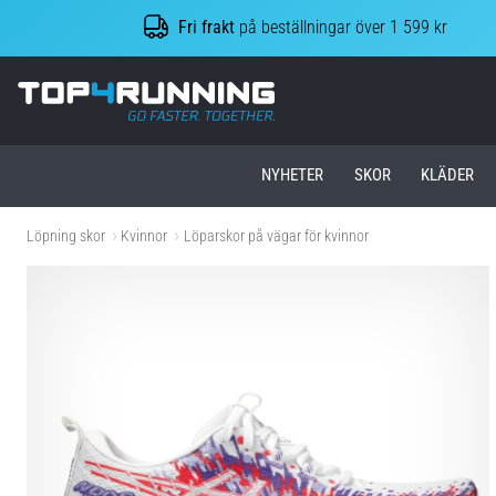
Fri frakt
på beställningar över 1 599 kr
Top4Running.se
NYHETER
SKOR
KLÄDER
Löpning skor
Kvinnor
Löparskor på vägar för kvinnor