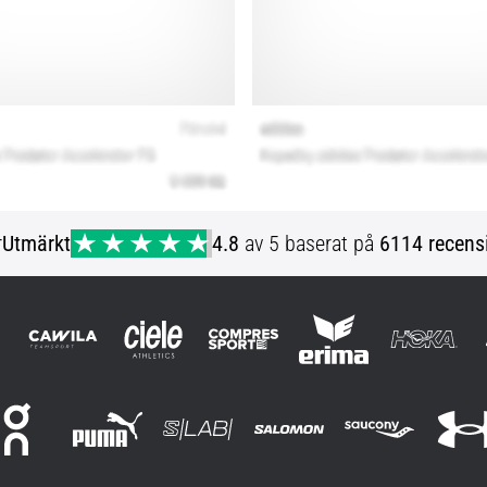
r
Utmärkt
4.8
av 5 baserat på
6114 recens