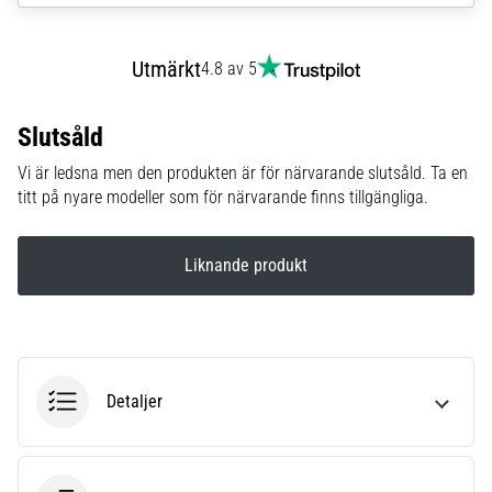
riktningsförändringar.
Hur
utförs
Utmärkt
4.8 av 5
det
korrekt,
var
Slutsåld
används
det…
Vi är ledsna men den produkten är för närvarande slutsåld. Ta en
titt på nyare modeller som för närvarande finns tillgängliga.
6. 8. 2026
•
Liknande produkt
9 min. läsning
Löparknä:
Orsaker,
behandling
och
Detaljer
förebyggande
åtgärder
Löparknä,