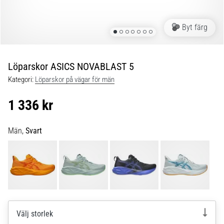
Blixtsnabb
löpning
och
Byt färg
beeptest:
Vad
är
Löparskor ASICS NOVABLAST 5
de
Kategori:
Löparskor på vägar för män
och
hur
1 336 kr
genomförs
de?
Män,
Svart
I
praktiken
testar
shuttle
run
snabbhet,
smidighet
Välj storlek
och