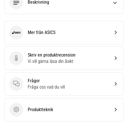
Beskrivning
även
känt
som
iliotibialbandssyndrom
(ITBS),
Mer från ASICS
ASICS
är
ett
mycket
vanligt
Skriv en produktrecension
hälsoproblem
Skriv en produktrecension
Vi vill gärna läsa din åsikt
som
löpare
drabbas
Frågor
av.
Frågor
Fråga oss vad du vill
Vad…
Produktteknik
Visa
Produktteknik
alla
artiklar