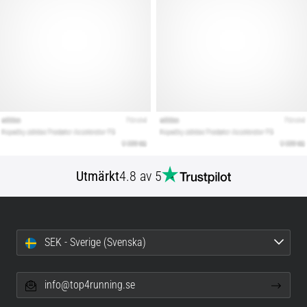
Utmärkt
4.8 av 5
SEK - Sverige (Svenska)
info@top4running.se