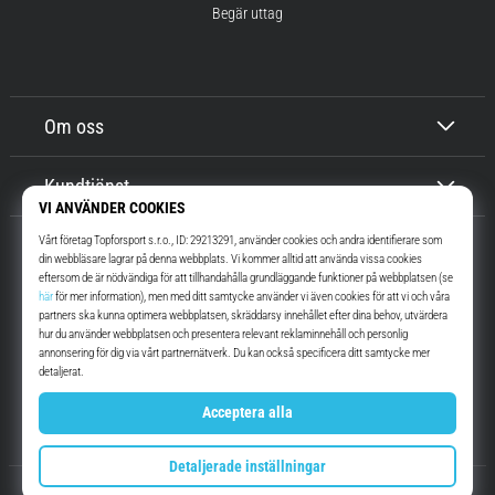
Begär uttag
Om oss
Kundtjänst
Top4Running.se
I mer än 16 år vi har vi motiverat dig att gå ut och springa. Snabbare. Med
oss. Varje dag.
Instagram
YouTube
© 2010 – 2026
Top4Running.se