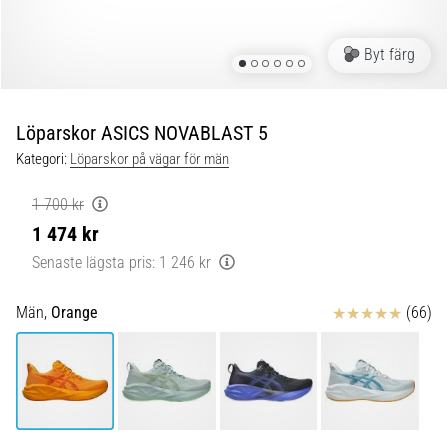
Blixtsnabb
löpning
och
Byt färg
beeptest:
Vad
är
Löparskor ASICS NOVABLAST 5
de
Kategori:
Löparskor på vägar för män
och
hur
1 700 kr
genomförs
1 474 kr
de?
Senaste lägsta pris:
1 246 kr
I
praktiken
Recensioner
Män,
Orange
(66)
testar
shuttle
run
snabbhet,
smidighet
och