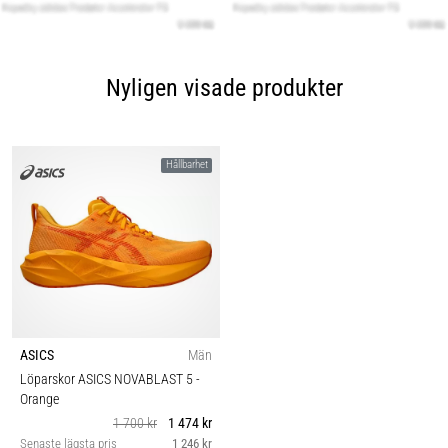
Nyligen visade produkter
Hållbarhet
ASICS
Män
Löparskor ASICS NOVABLAST 5
-
Orange
1 700 kr
1 474 kr
Senaste lägsta pris
1 246 kr