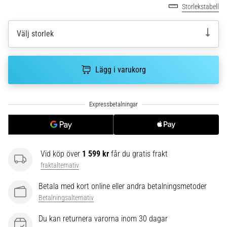
riktningsförändringar.
Storlekstabell
Hur
utförs
Välj storlek
det
korrekt,
var
används
Lägg i varukorg
det…
6. 8. 2026
•
9 min. läsning
Löparknä:
Vid köp över
1 599 kr
får du gratis frakt
Orsaker,
fraktalternativ
behandling
och
Betala med kort online eller andra betalningsmetoder
förebyggande
Betalningsalternativ
åtgärder
Du kan returnera varorna inom 30 dagar
Löparknä,