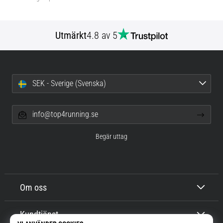
Utmärkt
4.8 av 5
SEK - Sverige (Svenska)
info@top4running.se
Begär uttag
Om oss
Kundtjänst