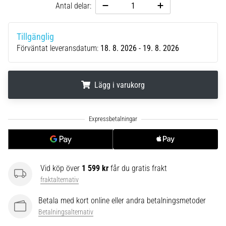
riktningsförändringar.
Antal delar:
Hur
utförs
det
Tillgänglig
korrekt,
Förväntat leveransdatum:
18. 8. 2026 - 19. 8. 2026
var
används
det…
Lägg i varukorg
6. 8. 2026
.
.
.
•
9 min. läsning
Löparknä:
Orsaker,
Vid köp över
1 599 kr
får du gratis frakt
behandling
fraktalternativ
och
förebyggande
Betala med kort online eller andra betalningsmetoder
åtgärder
Betalningsalternativ
Löparknä,