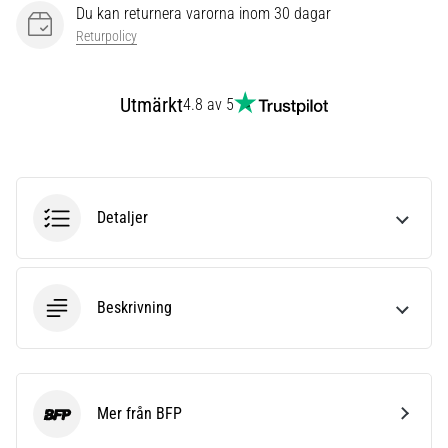
Du kan returnera varorna inom 30 dagar
även
känt
Returpolicy
som
iliotibialbandssyndrom
Utmärkt
(ITBS),
4.8 av 5
är
ett
mycket
vanligt
hälsoproblem
Detaljer
som
löpare
drabbas
av.
Beskrivning
Vad…
Visa
Mer från BFP
alla
BFP
artiklar