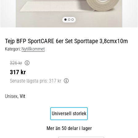
Blixtsnabb
löpning
och
beeptest:
Vad
är
Tejp BFP SportCARE 6er Set Sporttape 3,8cmx10m
de
Kategori:
Nytillkommet
och
hur
326 kr
genomförs
317 kr
de?
Senaste lägsta pris:
317 kr
I
praktiken
Unisex,
Vit
testar
shuttle
run
Universell storlek
snabbhet,
smidighet
Mer än 50 delar i lager
och