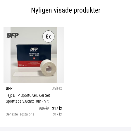
Nyligen visade produkter
BFP
Unisex
Tejp BFP SportCARE 6er Set
Sporttape 3,8cmx10m
- Vit
326 kr
317 kr
Senaste lägsta pris
317 kr