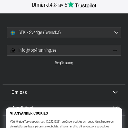
Utmärkt
4.8 av 5
SEK - Sverige (Svenska)
info@top4running.se
Begär uttag
Om oss
Kundtjänst