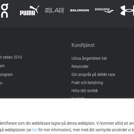
Kundtjänst
st sedan 2010
Utöva ångerrätten här
ram
Returorder
program
Gör anspråk på defekt vara
Frakt och betalning
am
Hitta rätt storlek
Kontakt
lningar
FAQ
kor
Sekretesspolicy