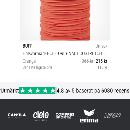
BUFF
Unisex
Halsvärmare BUFF ORIGINAL ECOSTRETCH Neckwear
Orange
365 kr
215 kr
Senaste lägsta pris
110 kr
Universell storlek
r
Utmärkt
4.8
av 5 baserat på
6080 recens