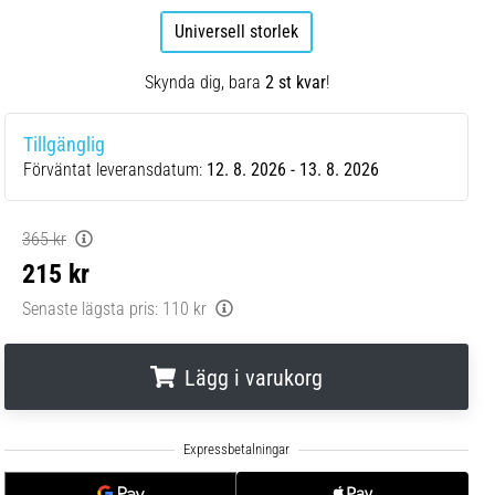
Universell storlek
Skynda dig, bara
2 st kvar
!
Tillgänglig
Förväntat leveransdatum:
12. 8. 2026 - 13. 8. 2026
365 kr
215 kr
Senaste lägsta pris:
110 kr
Lägg i varukorg
.
.
.