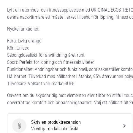
Lyft din utomhus- och fitnessupplevelse med ORIGINAL ECOSTRETCH
denna nackvärmare ett måste-i-arket tillbehör för löpning, fitness 
Nyckelfunktioner:
Färg: Livlig orange
Kön: Unisex
Säsong:Idealiskt för användning året runt
Sport: Perfekt för löpning och fitnessaktiviteter
Funktionalitet: Andningsbar och funktionell, som säkerställer komf
Hållbarhet: Tillverkad med hållbarhet i åtanke, 95% återvunnen pol
Tillverkare: Välkänt varumärke BUFF
Oavsett om du skyddar dig mot elementen eller tillför en stilfull t
oöverträffad komfort och anpassningsbarhet. Välj ett hållbart alte
Skriv en produktrecension
Skriv en produktrecension
Vi vill gärna läsa din åsikt