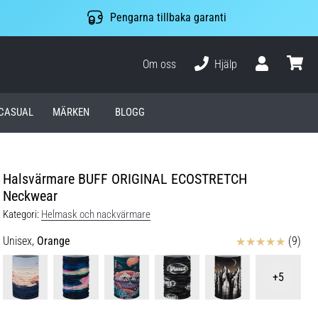
Pengarna tillbaka garanti
Om oss
Hjälp
varuko
CASUAL
MÄRKEN
BLOGG
Halsvärmare BUFF ORIGINAL ECOSTRETCH
Neckwear
Kategori:
Helmask och nackvärmare
Recensioner
Unisex,
Orange
(9)
+5