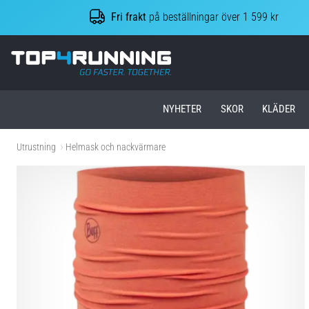
Fri frakt
på beställningar över 1 599 kr
Top4Running.se
NYHETER
SKOR
KLÄDER
Utrustning
Helmask och nackvärmare