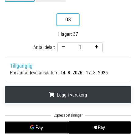
riktningsförändringar.
Hur
utförs
OS
det
korrekt,
var
I lager: 37
används
Antal delar:
det…
6. 8. 2026
Tillgänglig
•
Förväntat leveransdatum:
14. 8. 2026 - 17. 8. 2026
9 min. läsning
Löparknä:
Orsaker,
Lägg i varukorg
behandling
och
.
.
.
förebyggande
åtgärder
Löparknä,