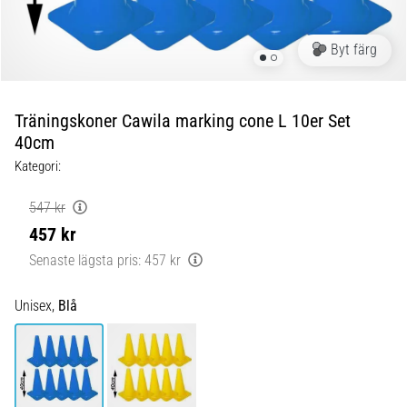
Blixtsnabb
löpning
och
Byt färg
beeptest:
Vad
är
Träningskoner Cawila marking cone L 10er Set
de
40cm
och
Kategori:
hur
genomförs
547 kr
de?
457 kr
I
Senaste lägsta pris:
457 kr
praktiken
testar
Unisex,
Blå
shuttle
run
snabbhet,
smidighet
och