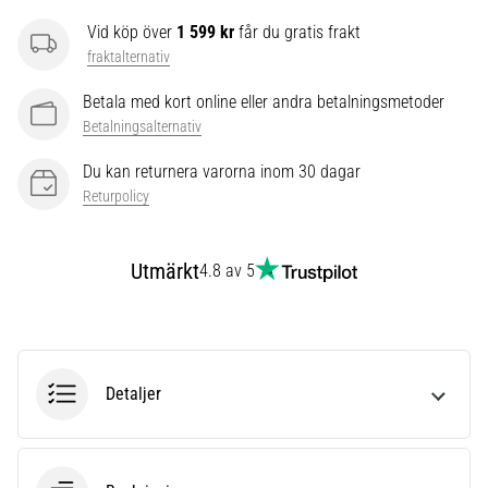
även
Vid köp över
1 599 kr
får du gratis frakt
känt
fraktalternativ
som
iliotibialbandssyndrom
Betala med kort online eller andra betalningsmetoder
(ITBS),
Betalningsalternativ
är
ett
Du kan returnera varorna inom 30 dagar
mycket
Returpolicy
vanligt
hälsoproblem
som
Utmärkt
4.8 av 5
löpare
drabbas
av.
Vad…
Detaljer
Visa
alla
artiklar