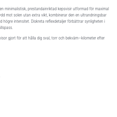
 minimalistisk, prestandainriktad kepsvisir utformad för maximal
skydd mot solen utan extra vikt, kombinerar den en ultrandningsbar
högre intensitet. Diskreta reflexdetaljer förbättrar synligheten i
ällspass.
sor gjort för att hålla dig sval, torr och bekväm—kilometer efter
r