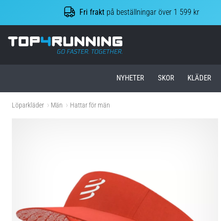
Fri frakt
på beställningar över 1 599 kr
Top4Running.se
NYHETER
SKOR
KLÄDER
Löparkläder
Män
Hattar för män