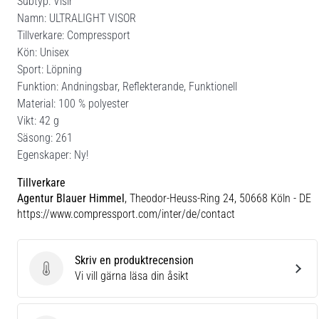
Subtyp: Visir
Namn: ULTRALIGHT VISOR
Tillverkare: Compressport
Kön: Unisex
Sport: Löpning
Funktion: Andningsbar, Reflekterande, Funktionell
Material: 100 % polyester
Vikt: 42 g
Säsong: 261
Egenskaper: Ny!
Tillverkare
Agentur Blauer Himmel
, Theodor-Heuss-Ring 24, 50668 Köln - DE
https://www.compressport.com/inter/de/contact
Skriv en produktrecension
Skriv en produktrecension
Vi vill gärna läsa din åsikt