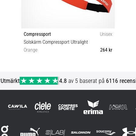
Compressport
Unisex
Solskärm Compressport Ultralight
Orange
264 kr
OS
r
Utmärkt
4.8
av 5 baserat på
6116 recens