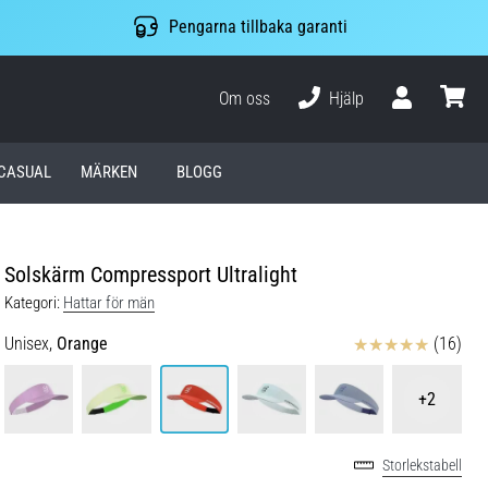
Pengarna tillbaka garanti
Om oss
Hjälp
varuko
CASUAL
MÄRKEN
BLOGG
Solskärm Compressport Ultralight
Kategori:
Hattar för män
Recensioner
Unisex,
Orange
(16)
+2
Storlekstabell