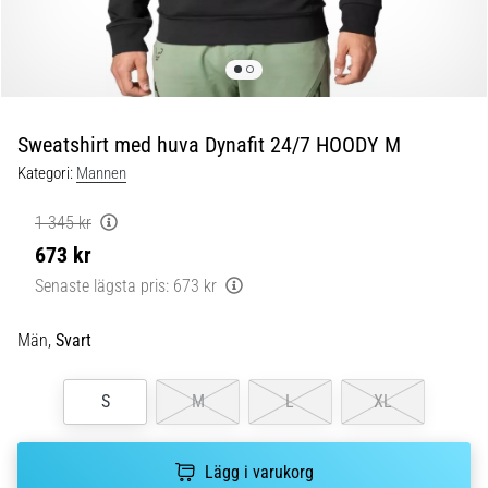
Blixtsnabb
löpning
och
beeptest:
Vad
är
Sweatshirt med huva Dynafit 24/7 HOODY M
de
Kategori:
Mannen
och
hur
1 345 kr
genomförs
673 kr
de?
Senaste lägsta pris:
673 kr
I
praktiken
Män,
Svart
testar
shuttle
run
S
M
L
XL
snabbhet,
smidighet
och
Lägg i varukorg