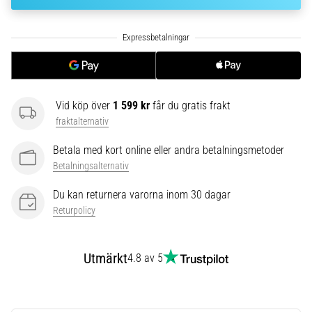
riktningsförändringar.
Hur
utförs
det
korrekt,
var
används
Vid köp över
1 599 kr
får du gratis frakt
det…
fraktalternativ
6. 8. 2026
Betala med kort online eller andra betalningsmetoder
•
Betalningsalternativ
9 min. läsning
Du kan returnera varorna inom 30 dagar
Löparknä:
Returpolicy
Orsaker,
behandling
och
Utmärkt
4.8 av 5
förebyggande
åtgärder
Löparknä,