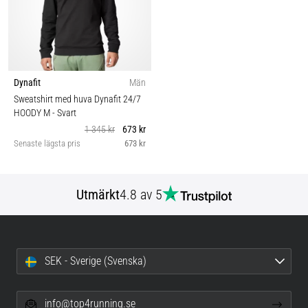
Dynafit
Män
Sweatshirt med huva Dynafit 24/7
HOODY M
- Svart
1 345 kr
673 kr
Senaste lägsta pris
673 kr
Utmärkt
4.8 av 5
SEK - Sverige (Svenska)
info@top4running.se