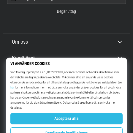
Begär uttag
Om oss
Kundtjänst
Top4Running.se
I mer än 16 år vi har vi motiverat dig att gå ut och springa. Snabbare. Med
oss. Varje dag.
Instagram
YouTube