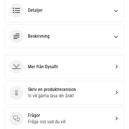
även
Detaljer
känt
som
iliotibialbandssyndrom
(ITBS),
är
Beskrivning
ett
mycket
vanligt
hälsoproblem
Mer från Dynafit
som
Dynafit
löpare
drabbas
av.
Skriv en produktrecension
Vad…
Skriv en produktrecension
Vi vill gärna läsa din åsikt
Visa
Frågor
alla
Frågor
Fråga oss vad du vill
artiklar