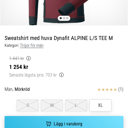
Blixtsnabb
löpning
och
beeptest:
Vad
är
Sweatshirt med huva Dynafit ALPINE L/S TEE M
de
Kategori:
Tröjor för män
och
hur
1 441 kr
genomförs
1 254 kr
de?
Senaste lägsta pris:
703 kr
I
praktiken
Recensioner
Män,
Mörkröd
(1)
testar
shuttle
run
S
M
L
XL
snabbhet,
smidighet
och
Lägg i varukorg