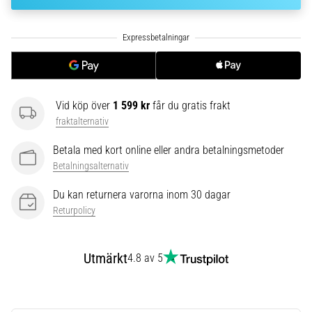
riktningsförändringar.
Hur
utförs
det
korrekt,
var
används
Vid köp över
1 599 kr
får du gratis frakt
det…
fraktalternativ
6. 8. 2026
Betala med kort online eller andra betalningsmetoder
•
Betalningsalternativ
9 min. läsning
Du kan returnera varorna inom 30 dagar
Löparknä:
Returpolicy
Orsaker,
behandling
och
Utmärkt
4.8 av 5
förebyggande
åtgärder
Löparknä,