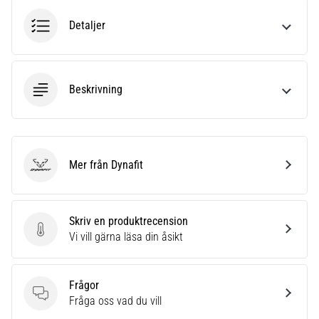
även
Detaljer
känt
som
iliotibialbandssyndrom
(ITBS),
är
Beskrivning
ett
mycket
vanligt
hälsoproblem
Mer från Dynafit
som
Dynafit
löpare
drabbas
av.
Skriv en produktrecension
Vad…
Skriv en produktrecension
Vi vill gärna läsa din åsikt
Visa
Frågor
alla
Frågor
Fråga oss vad du vill
artiklar