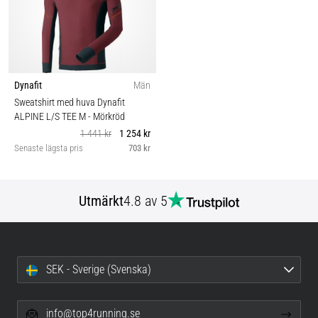
Dynafit
Män
Sweatshirt med huva Dynafit
ALPINE L/S TEE M
- Mörkröd
1 441 kr
1 254 kr
Senaste lägsta pris
703 kr
Utmärkt
4.8 av 5
SEK - Sverige (Svenska)
info@top4running.se