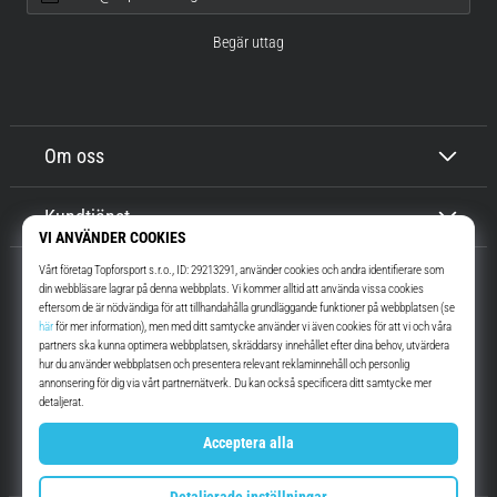
Begär uttag
Om oss
Kundtjänst
Top4Running.se
I mer än 16 år vi har vi motiverat dig att gå ut och springa. Snabbare. Med
oss. Varje dag.
Instagram
YouTube