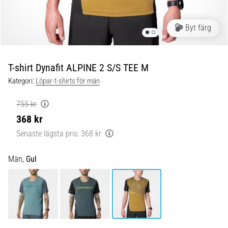
Blixtsnabb
löpning
och
Byt färg
beeptest:
Vad
är
T-shirt Dynafit ALPINE 2 S/S TEE M
de
Kategori:
Löpar-t-shirts för män
och
hur
755 kr
genomförs
368 kr
de?
Senaste lägsta pris:
368 kr
I
praktiken
Män,
Gul
testar
shuttle
run
snabbhet,
smidighet
och