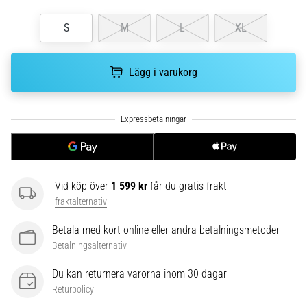
riktningsförändringar.
Hur
S
M
L
XL
utförs
det
korrekt,
Lägg i varukorg
var
används
det…
6. 8. 2026
•
9 min. läsning
Vid köp över
1 599 kr
får du gratis frakt
Löparknä:
fraktalternativ
Orsaker,
Betala med kort online eller andra betalningsmetoder
behandling
Betalningsalternativ
och
förebyggande
Du kan returnera varorna inom 30 dagar
åtgärder
Returpolicy
Löparknä,