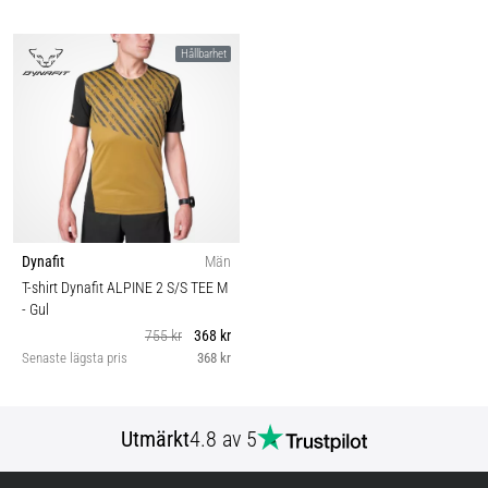
Hållbarhet
Dynafit
Män
T-shirt Dynafit ALPINE 2 S/S TEE M
- Gul
755 kr
368 kr
Senaste lägsta pris
368 kr
Utmärkt
4.8 av 5