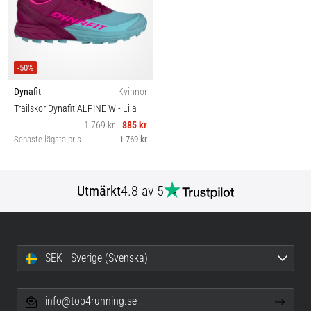
-50%
Dynafit
Kvinnor
Trailskor Dynafit ALPINE W
- Lila
1 769 kr
885 kr
Senaste lägsta pris
1 769 kr
Utmärkt
4.8 av 5
SEK - Sverige (Svenska)
info@top4running.se