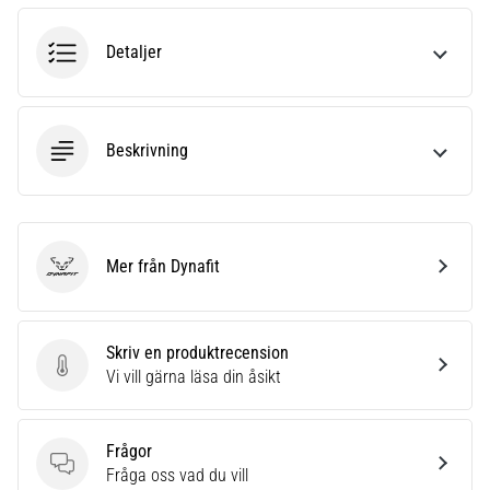
även
känt
Detaljer
som
iliotibialbandssyndrom
(ITBS),
är
Beskrivning
ett
mycket
vanligt
hälsoproblem
som
Mer från Dynafit
Dynafit
löpare
drabbas
av.
Skriv en produktrecension
Vad…
Skriv en produktrecension
Vi vill gärna läsa din åsikt
Visa
Frågor
alla
Frågor
Fråga oss vad du vill
artiklar