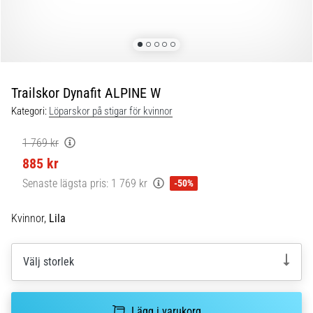
Blixtsnabb
löpning
och
beeptest:
Vad
är
Trailskor Dynafit ALPINE W
de
Kategori:
Löparskor på stigar för kvinnor
och
hur
1 769 kr
genomförs
885 kr
de?
Senaste lägsta pris:
1 769 kr
-50%
I
praktiken
Kvinnor,
Lila
testar
shuttle
run
Välj storlek
snabbhet,
smidighet
och
Lägg i varukorg