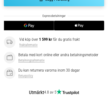
riktningsförändringar.
Hur
utförs
det
korrekt,
var
används
det…
Vid köp över
1 599 kr
får du gratis frakt
fraktalternativ
6. 8. 2026
Betala med kort online eller andra betalningsmetoder
•
Betalningsalternativ
9 min. läsning
Löparknä:
Du kan returnera varorna inom 30 dagar
Orsaker,
Returpolicy
behandling
och
Utmärkt
4.8 av 5
förebyggande
åtgärder
Löparknä,