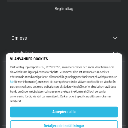
Begär uttag
Om oss
Kundtjänst
Top4Running.se
I mer än 16 år vi har vi motiverat dig att gå ut och springa. Snabbare. Med
oss. Varje dag.
Instagram
YouTube