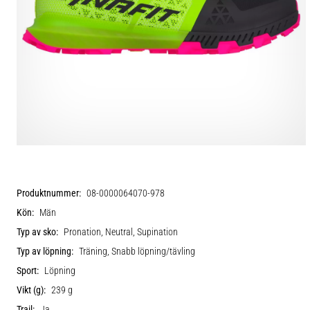
Produktnummer:
08-0000064070-978
Kön:
Män
Typ av sko:
Pronation, Neutral, Supination
Typ av löpning:
Träning, Snabb löpning/tävling
Sport:
Löpning
Vikt (g):
239 g
Trail:
Ja