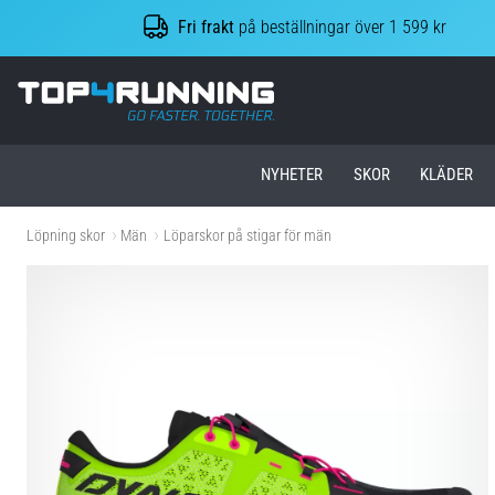
Fri frakt
på beställningar över 1 599 kr
Top4Running.se
NYHETER
SKOR
KLÄDER
Löpning skor
Män
Löparskor på stigar för män