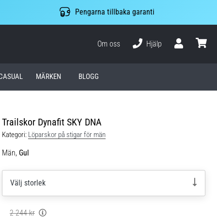
Pengarna tillbaka garanti
Om oss
Hjälp
varuko
CASUAL
MÄRKEN
BLOGG
Trailskor Dynafit SKY DNA
Kategori:
Löparskor på stigar för män
Män,
Gul
Välj storlek
2 244 kr