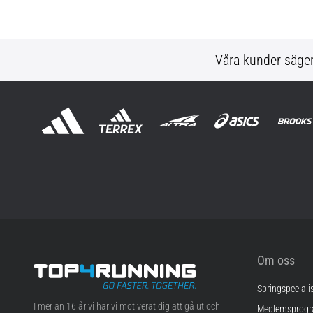
Våra kunder säge
Om oss
Springspeciali
Top4Running.se
I mer än 16 år vi har vi motiverat dig att gå ut och
Medlemsprog