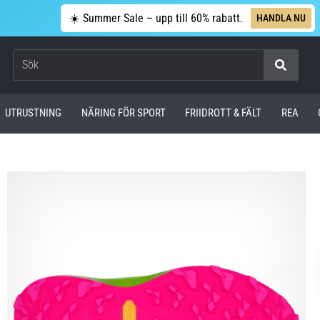
☀️ Summer Sale – upp till 60% rabatt.
HANDLA NU
Sök
UTRUSTNING
NÄRING FÖR SPORT
FRIIDROTT & FÄLT
REA