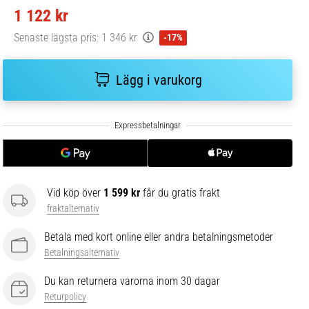
1 122 kr
Senaste lägsta pris:
1 346 kr
-17%
Lägg i varukorg
Vid köp över
1 599 kr
får du gratis frakt
fraktalternativ
Betala med kort online eller andra betalningsmetoder
Betalningsalternativ
Du kan returnera varorna inom 30 dagar
Returpolicy