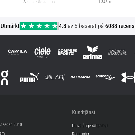
Senaste lägsta pris
1 346 kr
46
r
Utmärkt
4.8
av 5 baserat på
6088 recens
Kundtjänst
st sedan 2010
Utöva ångerrätten här
ram
Returorder