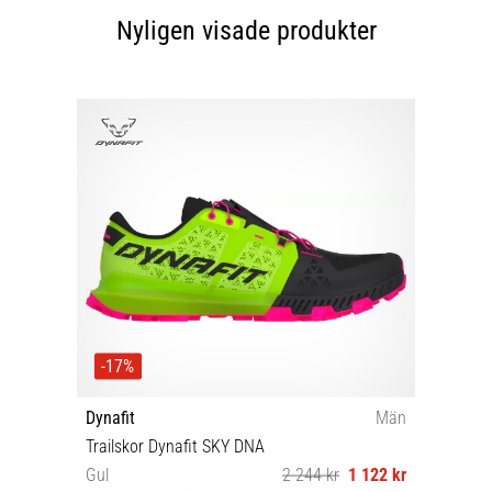
Nyligen visade produkter
-17%
Dynafit
Män
Trailskor Dynafit SKY DNA
Gul
2 244 kr
1 122 kr