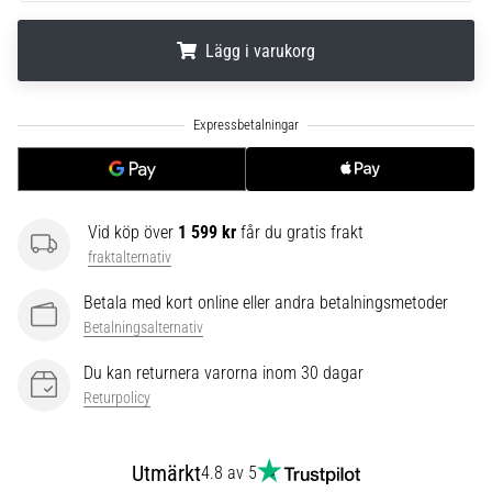
Vilka
är
Lägg i varukorg
de
vanligaste…
.
.
.
5. 8. 2026
•
8 min. läsning
Plantar
Vid köp över
1 599 kr
får du gratis frakt
fasciit:
fraktalternativ
Symptom,
Betala med kort online eller andra betalningsmetoder
orsaker
Betalningsalternativ
och
behandling
Du kan returnera varorna inom 30 dagar
Upplever
Returpolicy
du
skarp
hälsmärta
Utmärkt
4.8 av 5