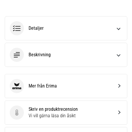
under
eller
efter
löpning?
En
Detaljer
av
de
vanligaste
orsakerna
Beskrivning
är
plantar
fasciit.
Vad
beror
Mer från Erima
Erima
det…
Skriv en produktrecension
Visa
Skriv en produktrecension
Vi vill gärna läsa din åsikt
alla
artiklar