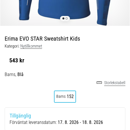
under
och
efter
löpning
Knäsmärta
drabbar
Erima EVO STAR Sweatshirt Kids
alla
Kategori:
Nytillkommet
löpare
minst
543 kr
en
gång
Barns,
Blå
i
livet,
Storlekstabell
oavsett
om
152
Barns
du
är
amatör
Tillgänglig
eller
Förväntat leveransdatum:
17. 8. 2026 - 18. 8. 2026
proffs.