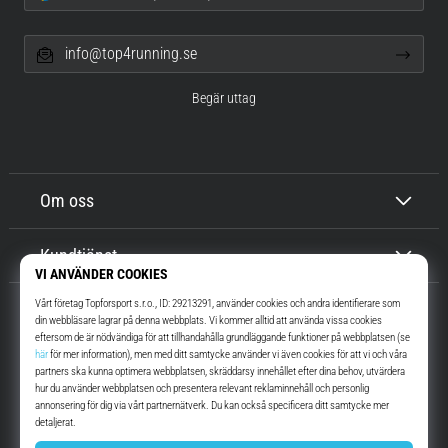
info@top4running.se
Begär uttag
Om oss
Kundtjänst
Top4Running.se
I mer än 16 år vi har vi motiverat dig att gå ut och springa. Snabbare. Med
oss. Varje dag.