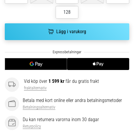
riktningsförändringar.
Hur
128
utförs
det
korrekt,
Lägg i varukorg
var
används
det…
6. 8. 2026
•
9 min. läsning
Vid köp över
1 599 kr
får du gratis frakt
Löparknä:
fraktalternativ
Orsaker,
Betala med kort online eller andra betalningsmetoder
behandling
Betalningsalternativ
och
förebyggande
Du kan returnera varorna inom 30 dagar
åtgärder
Returpolicy
Löparknä,