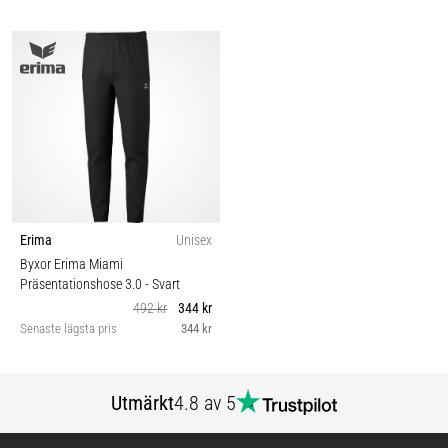
Erima
Unisex
Byxor Erima Miami
Präsentationshose 3.0
- Svart
492 kr
344 kr
Senaste lägsta pris
344 kr
Utmärkt
4.8 av 5