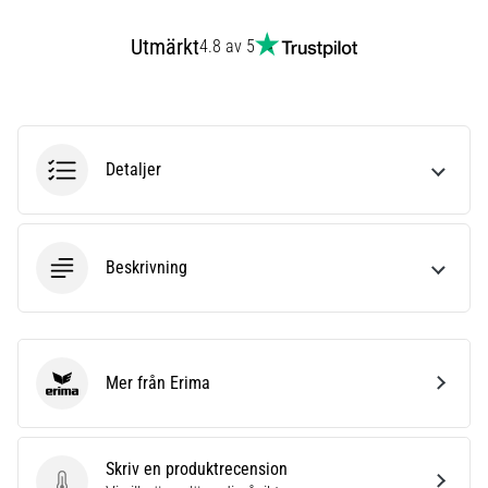
även
känt
Utmärkt
4.8 av 5
som
iliotibialbandssyndrom
(ITBS),
är
ett
Detaljer
mycket
vanligt
hälsoproblem
som
Beskrivning
löpare
drabbas
av.
Vad…
Mer från Erima
Erima
Visa
alla
Skriv en produktrecension
artiklar