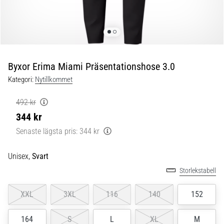
Blixtsnabb
löpning
och
beeptest:
Vad
är
Byxor Erima Miami Präsentationshose 3.0
de
Kategori:
Nytillkommet
och
hur
492 kr
genomförs
344 kr
de?
Senaste lägsta pris:
344 kr
I
praktiken
Unisex,
Svart
testar
shuttle
Storlekstabell
run
snabbhet,
XXL
3XL
116
140
152
smidighet
och
164
S
L
XL
M