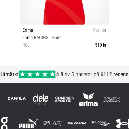
Erima
Kvinnor
Erima RACING T-shirt
Röd
510 kr
38
r
Utmärkt
4.8
av 5 baserat på
6112 recens