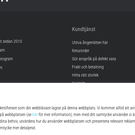
Kundtjänst
st sedan 2010
Utöva ångerrätten här
ram
Returorder
program
Gör anspråk på defekt vara
Frakt och betalning
am
Hitta rätt storlek
Kontakt
lningar
FAQ
kor
Sekretesspolicy
© 2010 – 2026
Top4Running.se