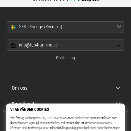
SEK - Sverige (Svenska)
info@top4running.se
Begär uttag
Om oss
Kundtjänst