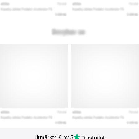
Utmärkt
4.8 av 5