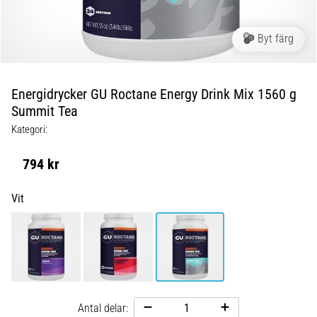
Blixtsnabb
löpning
och
Byt färg
beeptest:
Vad
är
Energidrycker GU Roctane Energy Drink Mix 1560 g
de
Summit Tea
och
Kategori:
hur
genomförs
794 kr
de?
I
Vit
praktiken
testar
shuttle
run
snabbhet,
smidighet
och
Antal delar: