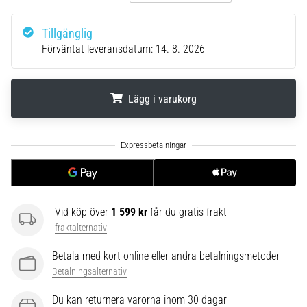
riktningsförändringar.
Hur
utförs
Tillgänglig
det
Förväntat leveransdatum:
14. 8. 2026
korrekt,
var
används
Lägg i varukorg
det…
.
.
.
6. 8. 2026
•
9 min. läsning
Löparknä:
Vid köp över
1 599 kr
får du gratis frakt
Orsaker,
fraktalternativ
behandling
och
Betala med kort online eller andra betalningsmetoder
förebyggande
Betalningsalternativ
åtgärder
Du kan returnera varorna inom 30 dagar
Löparknä,