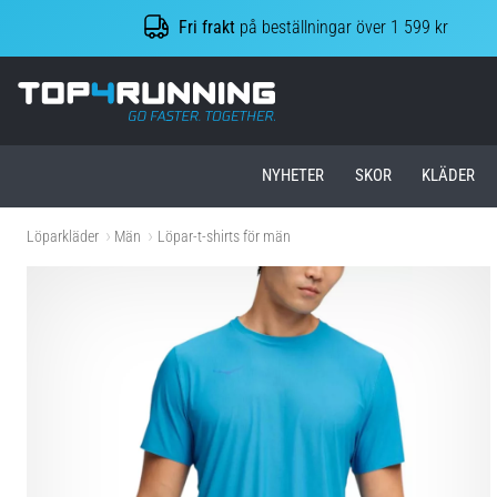
Fri frakt
på beställningar över 1 599 kr
Top4Running.se
NYHETER
SKOR
KLÄDER
Löparkläder
Män
Löpar-t-shirts för män