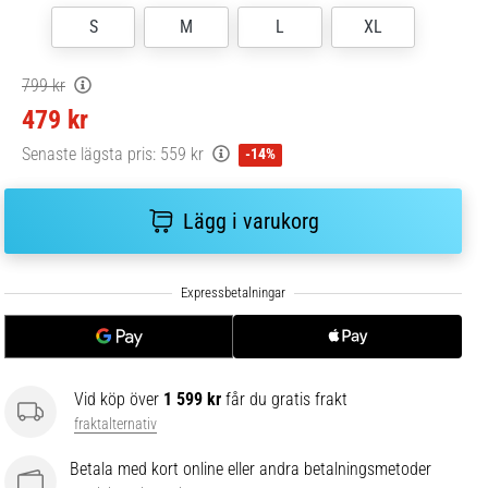
S
M
L
XL
799 kr
479 kr
Senaste lägsta pris:
559 kr
-14%
Lägg i varukorg
Vid köp över
1 599 kr
får du gratis frakt
fraktalternativ
Betala med kort online eller andra betalningsmetoder