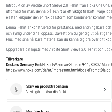
Introduktion av Airolite Short Sleeve 2.0 T-shirt från Hoka One One, e
utformad för män, denna blå T-shirt är ett viktigt tillskott i varje 
elastan, erbjuder den en rak passform som kombinerar komfort med
Denna T-shirt är konstruerad för prestanda, med andningsbara och re
och synlig under dina löppass. Oavsett om du ger dig ut på stigar elle
Plus, med sina hållbara material kan du känna dig bra över ditt köp o
Uppgradera din löpstil med Airolite Short Sleeve 2.0 T-shirt och uppl
Tillverkare
Deckers Germany GmbH
, Karl-Weinmair-Strasse 9-11, 80807 Munic
https://www.hoka.com/de/at/impressum.html#localePromptDialog
Skriv en produktrecension
Skriv en produktrecension
Vi vill gärna läsa din åsikt
Mer från Hoka