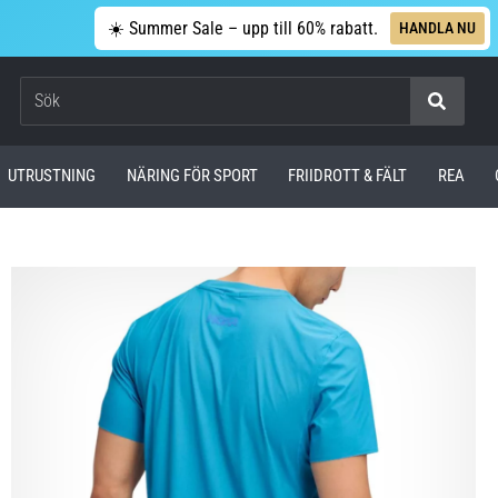
☀️ Summer Sale – upp till 60% rabatt.
HANDLA NU
Sök
UTRUSTNING
NÄRING FÖR SPORT
FRIIDROTT & FÄLT
REA