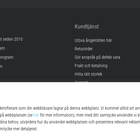
Kundtjänst
st sedan 2010
Utöva ångerrätten här
ram
Returorder
program
Gör anspråk på defekt vara
Frakt och betalning
am
Hitta rätt storlek
Kontakt
lningar
FAQ
kor
Sekretesspolicy
© 2010 – 2026
Top4Running.se