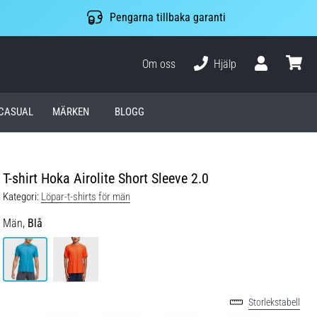
Pengarna tillbaka garanti
Om oss
Hjälp
varuko
CASUAL
MÄRKEN
BLOGG
T-shirt Hoka Airolite Short Sleeve 2.0
Kategori:
Löpar-t-shirts för män
Män,
Blå
Storlekstabell