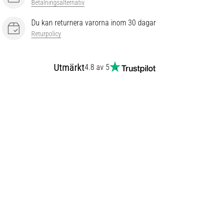
Betalningsalternativ
Du kan returnera varorna inom 30 dagar
Returpolicy
Utmärkt
4.8 av 5