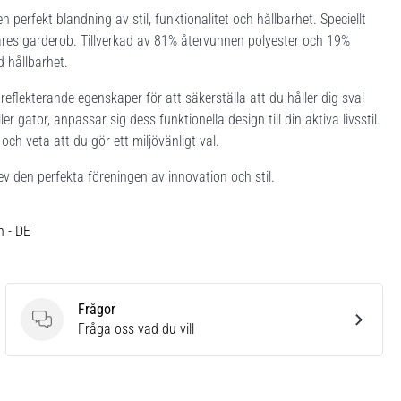
n perfekt blandning av stil, funktionalitet och hållbarhet. Speciellt
löpares garderob. Tillverkad av 81% återvunnen polyester och 19%
 hållbarhet.
flekterande egenskaper för att säkerställa att du håller dig sval
r gator, anpassar sig dess funktionella design till din aktiva livsstil.
ch veta att du gör ett miljövänligt val.
ev den perfekta föreningen av innovation och stil.
h - DE
Frågor
Frågor
Fråga oss vad du vill