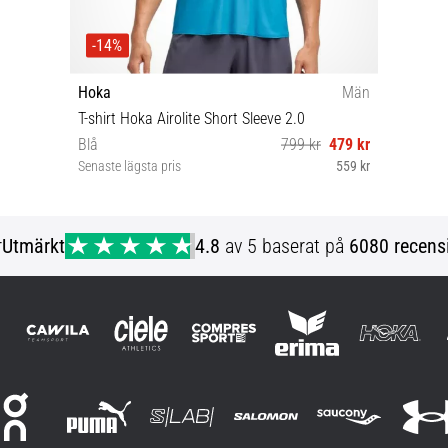
-14%
Hoka
Män
T-shirt Hoka Airolite Short Sleeve 2.0
Blå
799 kr
479 kr
Senaste lägsta pris
559 kr
S M L XL
r
Utmärkt
4.8
av 5 baserat på
6080 recens