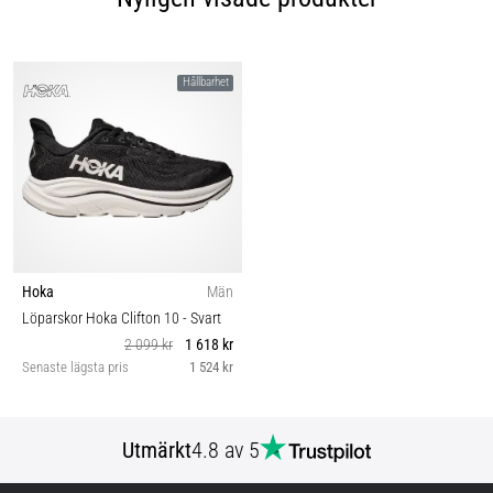
Hållbarhet
Hoka
Män
Löparskor Hoka Clifton 10
- Svart
2 099 kr
1 618 kr
Senaste lägsta pris
1 524 kr
Utmärkt
4.8 av 5