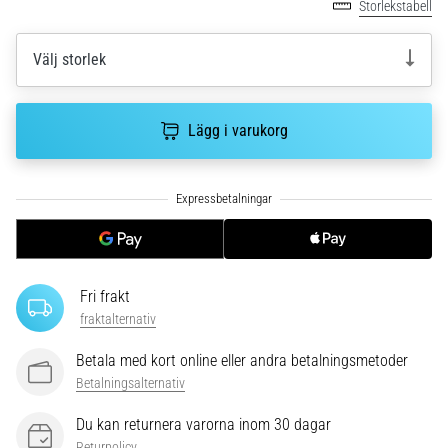
riktningsförändringar.
Storlekstabell
Hur
utförs
Välj storlek
det
korrekt,
var
Lägg i varukorg
används
det…
6. 8. 2026
•
9 min. läsning
Löparknä:
Fri frakt
Orsaker,
fraktalternativ
behandling
och
Betala med kort online eller andra betalningsmetoder
förebyggande
Betalningsalternativ
åtgärder
Du kan returnera varorna inom 30 dagar
Löparknä,
Returpolicy