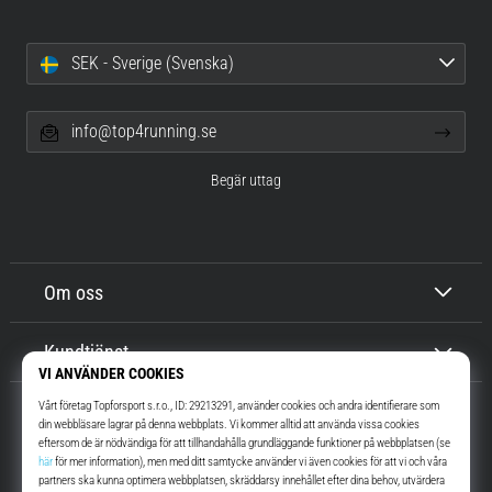
SEK - Sverige (Svenska)
info@top4running.se
Begär uttag
Om oss
Kundtjänst