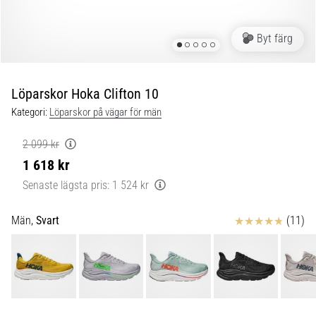
Blixtsnabb
löpning
och
Byt färg
beeptest:
Vad
är
Löparskor Hoka Clifton 10
de
Kategori:
Löparskor på vägar för män
och
hur
2 099 kr
genomförs
1 618 kr
de?
Senaste lägsta pris:
1 524 kr
I
praktiken
Recensioner
Män,
Svart
(11)
testar
shuttle
run
snabbhet,
smidighet
och