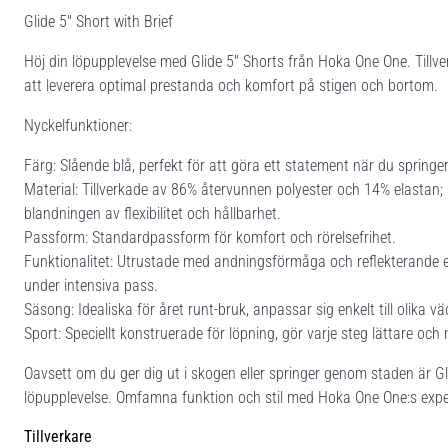
Glide 5'' Short with Brief
Höj din löpupplevelse med Glide 5'' Shorts från Hoka One One. Tillv
att leverera optimal prestanda och komfort på stigen och bortom.
Nyckelfunktioner:
Färg: Slående blå, perfekt för att göra ett statement när du springer
Material: Tillverkade av 86% återvunnen polyester och 14% elastan; 
blandningen av flexibilitet och hållbarhet.
Passform: Standardpassform för komfort och rörelsefrihet.
Funktionalitet: Utrustade med andningsförmåga och reflekterande eg
under intensiva pass.
Säsong: Idealiska för året runt-bruk, anpassar sig enkelt till olika v
Sport: Speciellt konstruerade för löpning, gör varje steg lättare och 
Oavsett om du ger dig ut i skogen eller springer genom staden är Gli
löpupplevelse. Omfamna funktion och stil med Hoka One One:s exp
Tillverkare