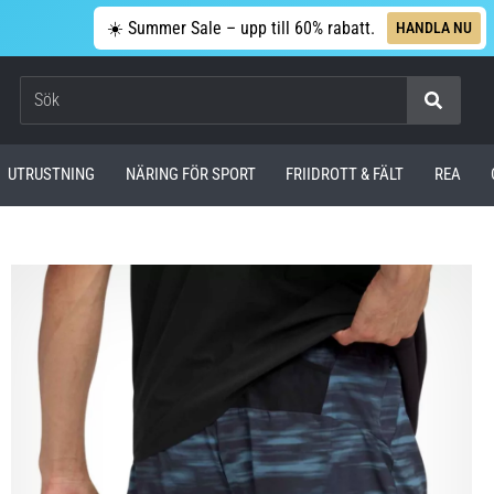
☀️ Summer Sale – upp till 60% rabatt.
HANDLA NU
Sök
UTRUSTNING
NÄRING FÖR SPORT
FRIIDROTT & FÄLT
REA