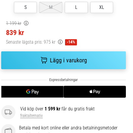
S
M
L
XL
1 199 kr
839 kr
Senaste lägsta pris:
975 kr
-14%
Lägg i varukorg
Vid köp över
1 599 kr
får du gratis frakt
fraktalternativ
Betala med kort online eller andra betalningsmetoder