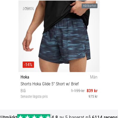
Hållbarhet
-14%
Hoka
Män
Shorts Hoka Glide 5'' Short w/ Brief
Blå
1 199 kr
839 kr
Senaste lägsta pris
975 kr
S L XL
r
Utmärkt
4.8
av 5 baserat på
6114 recens