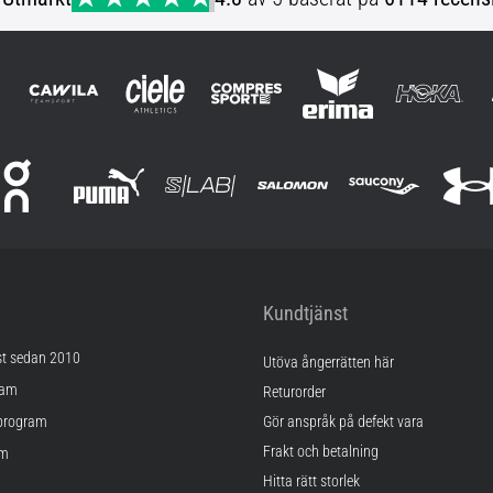
Kundtjänst
st sedan 2010
Utöva ångerrätten här
ram
Returorder
program
Gör anspråk på defekt vara
Frakt och betalning
am
Hitta rätt storlek