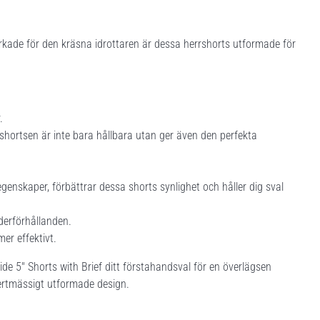
erkade för den kräsna idrottaren är dessa herrshorts utformade för
.
shortsen är inte bara hållbara utan ger även den perfekta
enskaper, förbättrar dessa shorts synlighet och håller dig sval
äderförhållanden.
mer effektivt.
de 5'' Shorts with Brief ditt förstahandsval för en överlägsen
ertmässigt utformade design.