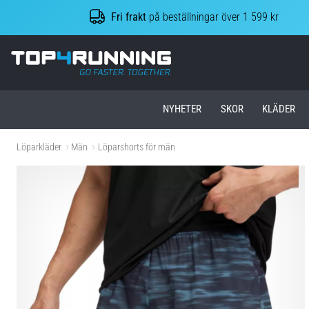
Fri frakt
på beställningar över 1 599 kr
Top4Running.se
NYHETER
SKOR
KLÄDER
Löparkläder
Män
Löparshorts för män