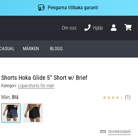
Pengarna tillbaka garanti
Om oss
Hjälp
varuko
CASUAL
MÄRKEN
BLOGG
Shorts Hoka Glide 5'' Short w/ Brief
Kategori:
Löparshorts för män
Recensioner
Män,
Blå
(1)
Storlekstabell