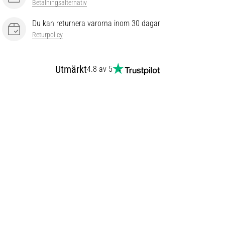
Betalningsalternativ
Du kan returnera varorna inom 30 dagar
Returpolicy
Utmärkt
4.8 av 5