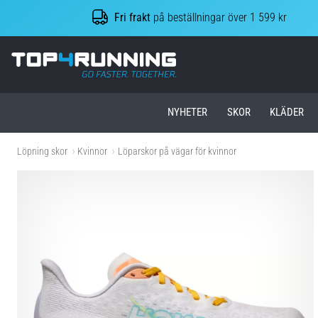
Fri frakt
på beställningar över 1 599 kr
Top4Running.se
NYHETER
SKOR
KLÄDER
Löpning skor
Kvinnor
Löparskor på vägar för kvinnor