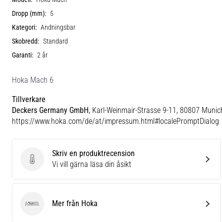
Dropp (mm):
5
Kategori:
Andningsbar
Skobredd:
Standard
Garanti:
2 år
Hoka Mach 6
Tillverkare
Deckers Germany GmbH
, Karl-Weinmair-Strasse 9-11, 80807 Munic
https://www.hoka.com/de/at/impressum.html#localePromptDialog
Skriv en produktrecension
Skriv en produktrecension
Vi vill gärna läsa din åsikt
Mer från Hoka
Hoka