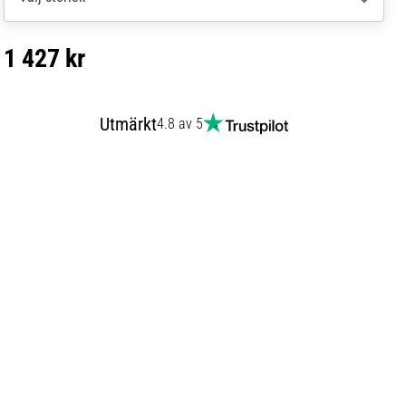
1 427 kr
Utmärkt
4.8 av 5