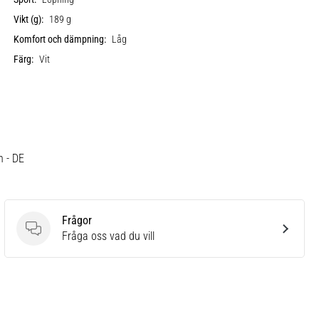
Vikt (g):
189 g
Komfort och dämpning:
Låg
Färg:
Vit
h - DE
Frågor
Frågor
Fråga oss vad du vill