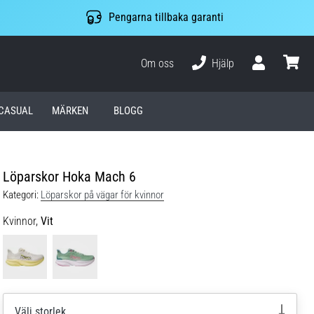
Pengarna tillbaka garanti
Om oss
Hjälp
varuko
CASUAL
MÄRKEN
BLOGG
Löparskor Hoka Mach 6
Kategori:
Löparskor på vägar för kvinnor
Kvinnor,
Vit
Välj storlek