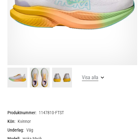
Visa alla
Produktnummer:
1147810-FTST
Kön:
Kvinnor
Underlag:
Väg
Modell:
Hoka Mach