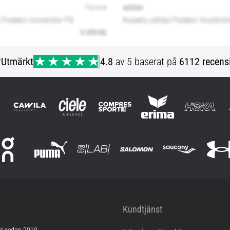
r
Utmärkt
4.8
av 5 baserat på
6112 recens
Kundtjänst