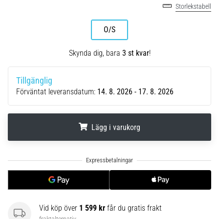
riktningsförändringar.
Storlekstabell
Hur
utförs
O/S
det
korrekt,
Skynda dig, bara
3 st kvar
!
var
används
det…
Tillgänglig
Förväntat leveransdatum:
14. 8. 2026 - 17. 8. 2026
6. 8. 2026
•
9 min. läsning
Lägg i varukorg
Löparknä:
Orsaker,
.
.
.
behandling
och
förebyggande
åtgärder
Vid köp över
1 599 kr
får du gratis frakt
Löparknä,