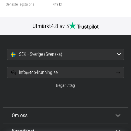
Senaste lägsta pris
449 kr
Utmärkt
4.8 av 5
SEK - Sverige (Svenska)
info@top4running.se
Begär uttag
Om oss