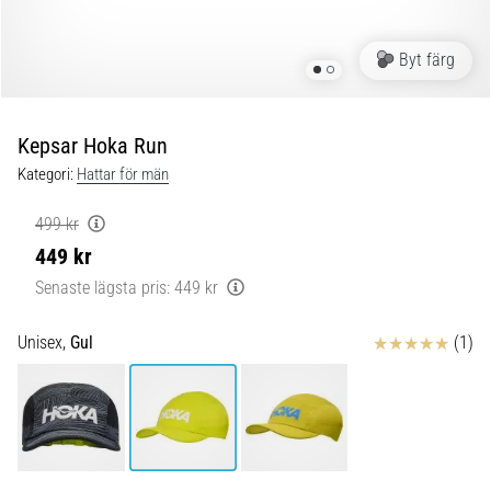
Blixtsnabb
löpning
och
Byt färg
beeptest:
Vad
är
Kepsar Hoka Run
de
Kategori:
Hattar för män
och
hur
499 kr
genomförs
449 kr
de?
Senaste lägsta pris:
449 kr
I
praktiken
Recensioner
Unisex,
Gul
(1)
testar
shuttle
run
snabbhet,
smidighet
och