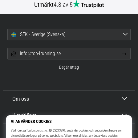
Utmärkt
4.8 av 5
SEK - Sverige (Svenska)
info@top4running.se
Begär uttag
Om oss
Kundtjänst