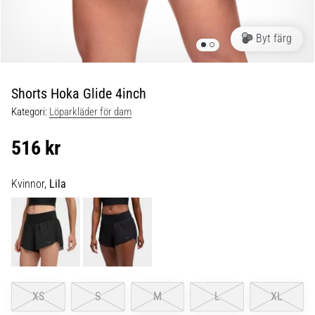
under
och
efter
Byt färg
löpning
Knäsmärta
drabbar
Shorts Hoka Glide 4inch
alla
Kategori:
Löparkläder för dam
löpare
minst
516 kr
en
gång
i
Kvinnor,
Lila
livet,
oavsett
om
du
är
amatör
eller
XS
S
M
L
XL
proffs.