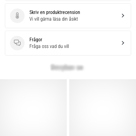
under
eller
Skriv en produktrecension
efter
Skriv en produktrecension
Vi vill gärna läsa din åsikt
löpning?
En
av
Frågor
de
Frågor
Fråga oss vad du vill
vanligaste
orsakerna
är
plantar
fasciit.
Vad
beror
det…
Visa
alla
artiklar