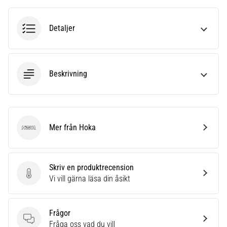
riktningsförändringar.
Hur
utförs
Detaljer
det
korrekt,
var
används
Beskrivning
det…
6. 8. 2026
•
Mer från Hoka
9 min. läsning
Hoka
Löparknä:
Orsaker,
Skriv en produktrecension
behandling
Skriv en produktrecension
Vi vill gärna läsa din åsikt
och
förebyggande
åtgärder
Frågor
Löparknä,
Frågor
Fråga oss vad du vill