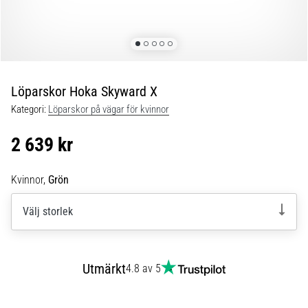
Blixtsnabb
löpning
och
beeptest:
Vad
är
Löparskor Hoka Skyward X
de
Kategori:
Löparskor på vägar för kvinnor
och
hur
2 639 kr
genomförs
de?
Kvinnor,
Grön
I
praktiken
Välj storlek
testar
shuttle
run
snabbhet,
Utmärkt
4.8 av 5
smidighet
och