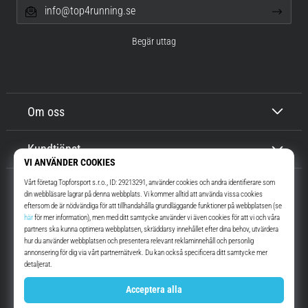
info@top4running.se
Begär uttag
Om oss
Kundtjänst
Top4Running.se
I mer än 16 år vi har vi motiverat dig att gå ut och springa. Snabbare. Med
oss. Varje dag.
Instagram
YouTube