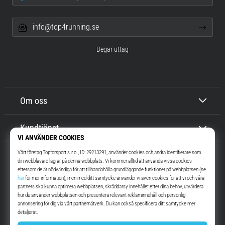
info@top4running.se
Begär uttag
Om oss
Kundtjänst
Top4Running.se
I mer än 16 år vi har vi motiverat dig att gå ut och springa. Snabbare. Med
oss. Varje dag.