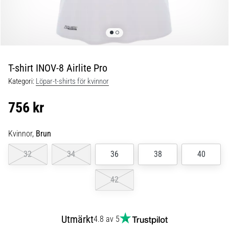
Blixtsnabb
löpning
och
beeptest:
Vad
är
T-shirt INOV-8 Airlite Pro
de
Kategori:
Löpar-t-shirts för kvinnor
och
hur
756 kr
genomförs
de?
Kvinnor,
Brun
I
praktiken
32
34
36
38
40
testar
shuttle
42
run
snabbhet,
smidighet
Utmärkt
och
4.8 av 5