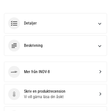
riktningsförändringar.
Hur
utförs
det
korrekt,
Detaljer
var
används
det…
Beskrivning
6. 8. 2026
•
9 min. läsning
Löparknä:
Mer från INOV-8
INOV-8
Orsaker,
behandling
och
Skriv en produktrecension
förebyggande
Skriv en produktrecension
Vi vill gärna läsa din åsikt
åtgärder
Löparknä,