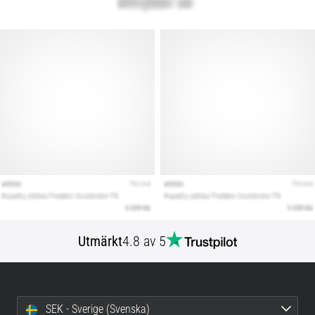
Utmärkt
4.8 av 5
SEK - Sverige (Svenska)