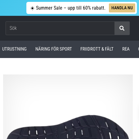
☀️ Summer Sale – upp till 60% rabatt.
HANDLA NU
Sök
UTRUSTNING
NÄRING FÖR SPORT
FRIIDROTT & FÄLT
REA