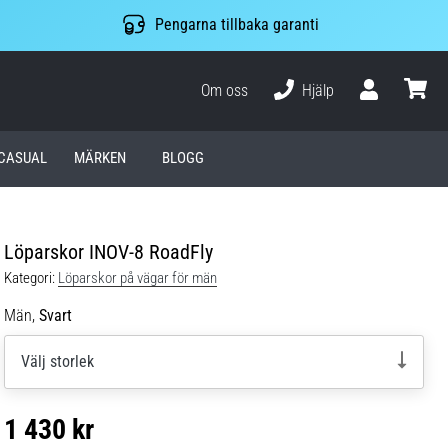
Pengarna tillbaka garanti
Om oss
Hjälp
varuko
CASUAL
MÄRKEN
BLOGG
Löparskor INOV-8 RoadFly
Kategori:
Löparskor på vägar för män
Män,
Svart
Välj storlek
1 430 kr