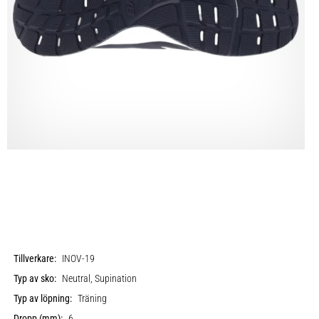
Tillverkare:
INOV-19
Typ av sko:
Neutral, Supination
Typ av löpning:
Träning
Dropp (mm):
6