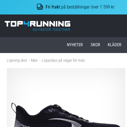
Fri frakt
på beställningar över 1 599 kr
Top4Running.se
NYHETER
SKOR
KLÄDER
Löpning skor
Män
Löparskor på vägar för män