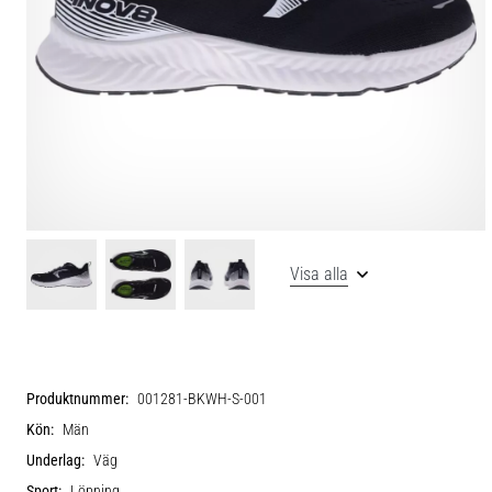
Visa alla
Produktnummer:
001281-BKWH-S-001
Kön:
Män
Underlag:
Väg
Sport:
Löpning