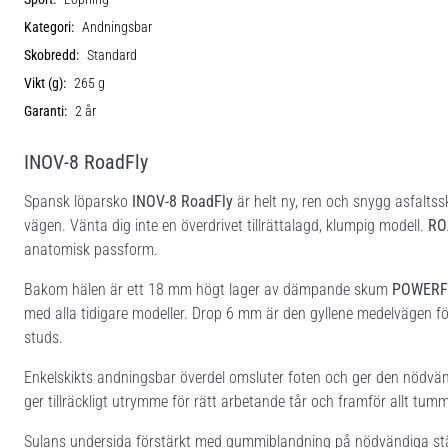
Kategori:
Andningsbar
Skobredd:
Standard
Vikt (g):
265 g
Garanti:
2 år
INOV-8 RoadFly
Spansk löparsko
INOV-8 RoadFly
är helt ny, ren och snygg asfaltssko.
vägen. Vänta dig inte en överdrivet tillrättalagd, klumpig modell.
RO
anatomisk passform.
Bakom hälen är ett 18 mm högt lager av dämpande skum
POWERF
med alla tidigare modeller. Drop 6 mm är den gyllene medelvägen för
studs.
Enkelskikts andningsbar överdel omsluter foten och ger den nödvän
ger tillräckligt utrymme för rätt arbetande tår och framför allt tum
Sulans undersida förstärkt med gummiblandning på nödvändiga ställen f