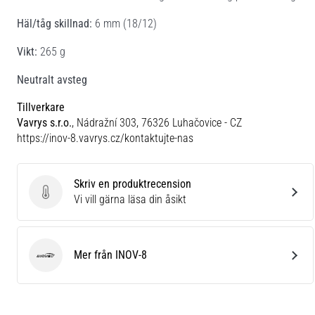
Häl/tåg skillnad:
6 mm (18/12)
Vikt:
265 g
Neutralt avsteg
Tillverkare
Vavrys s.r.o.
, Nádražní 303, 76326 Luhačovice - CZ
https://inov-8.vavrys.cz/kontaktujte-nas
Skriv en produktrecension
Skriv en produktrecension
Vi vill gärna läsa din åsikt
Mer från INOV-8
INOV-8