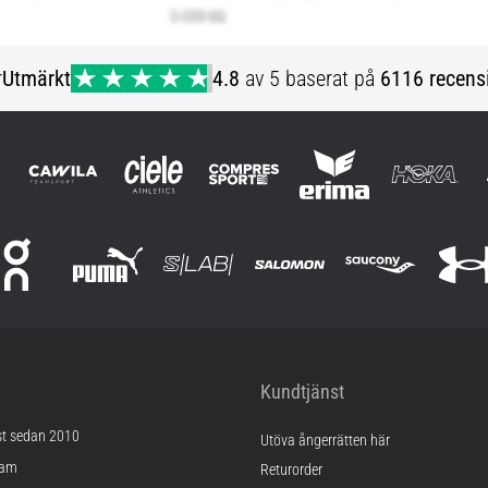
r
Utmärkt
4.8
av 5 baserat på
6116 recens
Kundtjänst
st sedan 2010
Utöva ångerrätten här
ram
Returorder