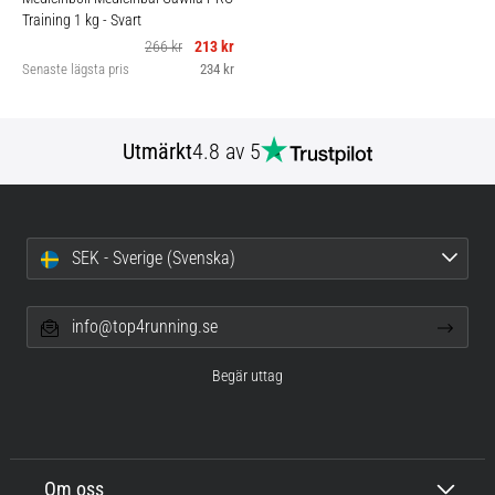
Training 1 kg
- Svart
266 kr
213 kr
Senaste lägsta pris
234 kr
Utmärkt
4.8 av 5
SEK - Sverige (Svenska)
info@top4running.se
Begär uttag
Om oss