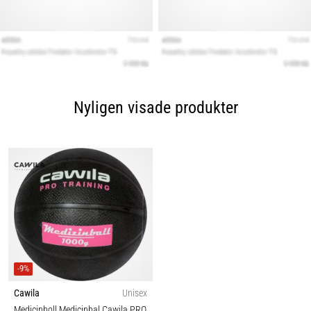
Nyligen visade produkter
-9%
Cawila
Unisex
Medicinboll Medicinbal Cawila PRO