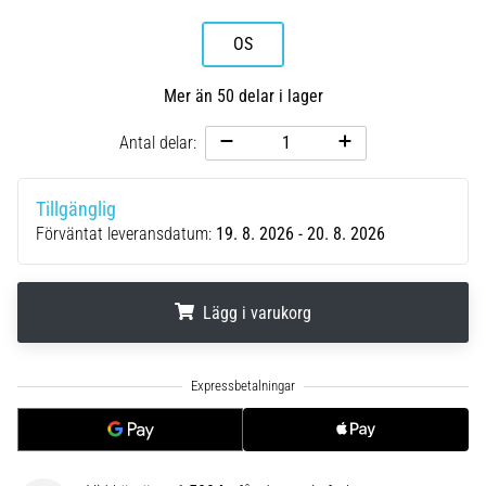
riktningsförändringar.
Hur
OS
utförs
det
Mer än 50 delar i lager
korrekt,
var
Antal delar:
används
det…
Tillgänglig
6. 8. 2026
Förväntat leveransdatum:
19. 8. 2026 - 20. 8. 2026
•
9 min. läsning
Löparknä:
Lägg i varukorg
Orsaker,
behandling
.
.
.
och
förebyggande
åtgärder
Löparknä,