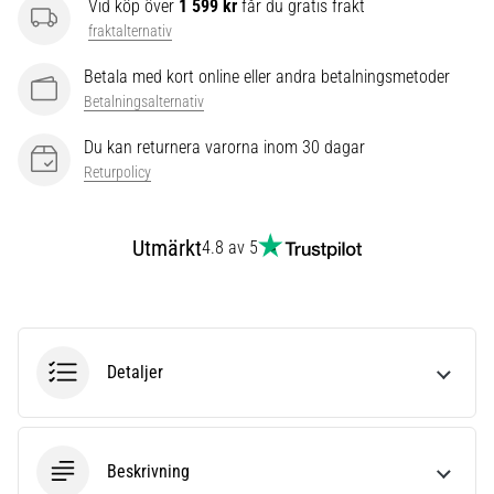
Vid köp över
1 599 kr
får du gratis frakt
även
fraktalternativ
känt
som
Betala med kort online eller andra betalningsmetoder
iliotibialbandssyndrom
Betalningsalternativ
(ITBS),
är
Du kan returnera varorna inom 30 dagar
ett
Returpolicy
mycket
vanligt
hälsoproblem
Utmärkt
4.8 av 5
som
löpare
drabbas
av.
Vad…
Detaljer
Visa
alla
Beskrivning
artiklar