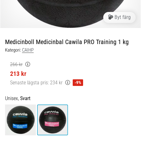
Blixtsnabb
löpning
och
Byt färg
beeptest:
Vad
är
Medicinboll Medicinbal Cawila PRO Training 1 kg
de
Kategori:
CAIHP
och
hur
266 kr
genomförs
213 kr
de?
Senaste lägsta pris:
234 kr
-9%
I
praktiken
Unisex,
Svart
testar
shuttle
run
snabbhet,
smidighet
och