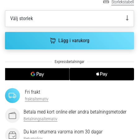
riktningsförändringar.
Storlekstabell
Hur
utförs
Välj storlek
det
korrekt,
var
Lägg i varukorg
används
det…
6. 8. 2026
•
9 min. läsning
Löparknä:
Fri frakt
Orsaker,
fraktalternativ
behandling
och
Betala med kort online eller andra betalningsmetoder
förebyggande
Betalningsalternativ
åtgärder
Du kan returnera varorna inom 30 dagar
Löparknä,
Returpolicy