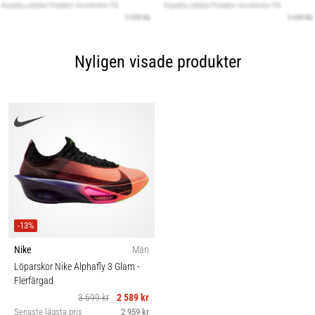
Nyligen visade produkter
-13%
Nike
Män
Löparskor Nike Alphafly 3 Glam
-
Flerfärgad
3 699 kr
2 589 kr
Senaste lägsta pris
2 959 kr