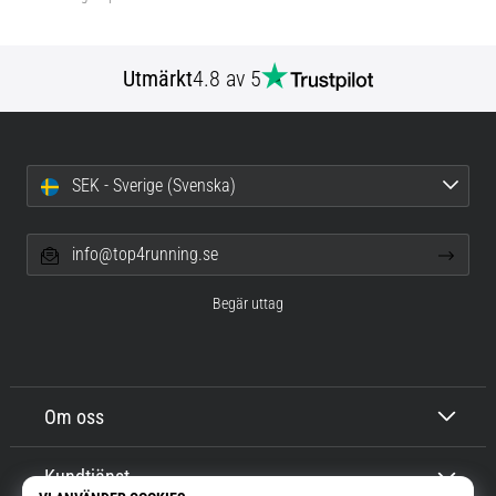
Utmärkt
4.8 av 5
SEK - Sverige (Svenska)
info@top4running.se
Begär uttag
Om oss
Kundtjänst