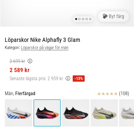
Blixtsnabb
löpning
och
Byt färg
beeptest:
Vad
är
Löparskor Nike Alphafly 3 Glam
de
Kategori:
Löparskor på vägar för män
och
hur
3 699 kr
genomförs
2 589 kr
de?
Senaste lägsta pris:
2 959 kr
-13%
I
praktiken
Recensioner
Män,
Flerfärgad
(108)
testar
shuttle
run
snabbhet,
smidighet
och