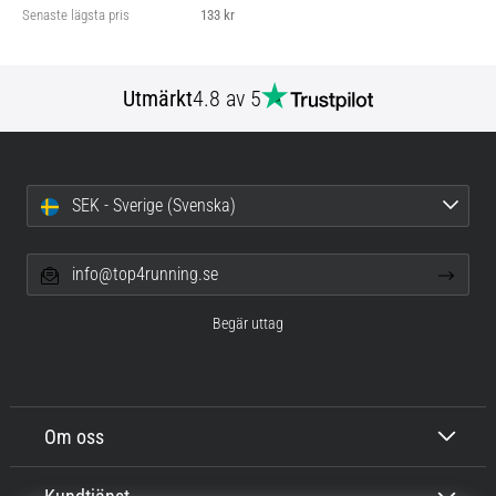
Senaste lägsta pris
133 kr
Utmärkt
4.8 av 5
SEK - Sverige (Svenska)
info@top4running.se
Begär uttag
Om oss