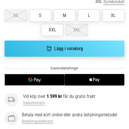
riktningsförändringar.
Storlekstabell
Hur
utförs
XS
S
M
L
XL
det
korrekt,
XXL
3XL
var
används
det…
Lägg i varukorg
6. 8. 2026
•
9 min. läsning
Löparknä:
Orsaker,
Vid köp över
1 599 kr
får du gratis frakt
behandling
fraktalternativ
och
förebyggande
Betala med kort online eller andra betalningsmetoder
åtgärder
Betalningsalternativ
Löparknä,