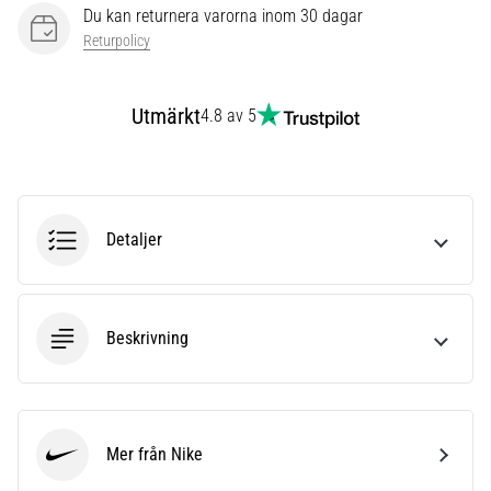
även
Du kan returnera varorna inom 30 dagar
känt
Returpolicy
som
iliotibialbandssyndrom
(ITBS),
Utmärkt
4.8 av 5
är
ett
mycket
vanligt
hälsoproblem
Detaljer
som
löpare
drabbas
av.
Beskrivning
Vad…
Visa
Mer från Nike
alla
Nike
artiklar