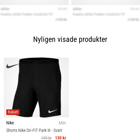
Nyligen visade produkter
Rabatt
Nike
Män
Shorts Nike Dri-FIT Park III
- Svart
199 kr
130 kr