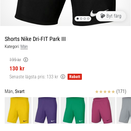
Blixtsnabb
löpning
och
Byt färg
beeptest:
Vad
är
Shorts Nike Dri-FIT Park III
de
Kategori:
Män
och
hur
199 kr
genomförs
130 kr
de?
Senaste lägsta pris:
133 kr
Rabatt
I
praktiken
Recensioner
Män,
Svart
(171)
testar
shuttle
run
snabbhet,
smidighet
och