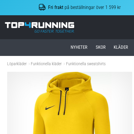
Fri frakt
på beställningar över 1 599 kr
Top4Running.se
NYHETER
SKOR
KLÄDER
Löparkläder
Funktionella kläder
Funktionella sweatshirts