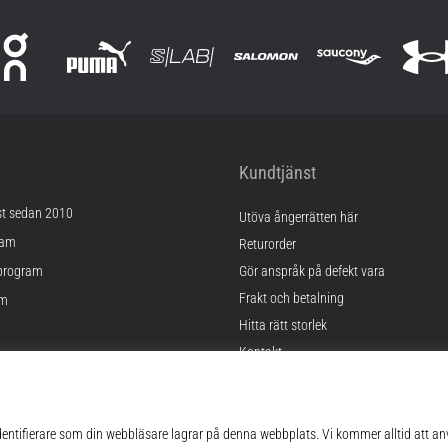
Kundtjänst
st sedan 2010
Utöva ångerrätten här
ram
Returorder
program
Gör anspråk på defekt vara
Frakt och betalning
am
Hitta rätt storlek
Kontakt
lningar
FAQ
kor
Sekretesspolicy