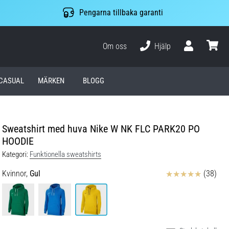
Pengarna tillbaka garanti
Om oss
Hjälp
varuko
CASUAL
MÄRKEN
BLOGG
Sweatshirt med huva Nike W NK FLC PARK20 PO
HOODIE
Kategori:
Funktionella sweatshirts
Recensioner
Kvinnor,
Gul
(38)