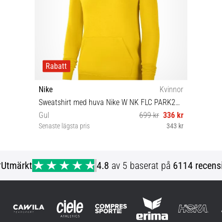
Rabatt
Nike
Kvinnor
Sweatshirt med huva Nike W NK FLC PARK20 PO HOODIE
Gul
699 kr
336 kr
Senaste lägsta pris
343 kr
XS
r
Utmärkt
4.8
av 5 baserat på
6114 recens