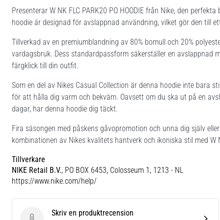
Presenterar W NK FLC PARK20 PO HOODIE från Nike, den perfekta b
hoodie är designad för avslappnad användning, vilket gör den till ett
Tillverkad av en premiumblandning av 80% bomull och 20% polyester
vardagsbruk. Dess standardpassform säkerställer en avslappnad men
färgklick till din outfit.
Som en del av Nikes Casual Collection är denna hoodie inte bara stil
för att hålla dig varm och bekväm. Oavsett om du ska ut på en avsl
dagar, har denna hoodie dig täckt.
Fira säsongen med påskens gåvopromotion och unna dig själv elle
kombinationen av Nikes kvalitets hantverk och ikoniska stil med
Tillverkare
NIKE Retail B.V.
, PO BOX 6453, Colosseum 1, 1213 - NL
https://www.nike.com/help/
Skriv en produktrecension