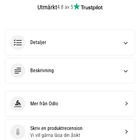
under
Utmärkt
4.8 av 5
eller
efter
löpning?
En
av
de
Detaljer
vanligaste
orsakerna
är
plantar
Beskrivning
fasciit.
Vad
beror
det…
Mer från Odlo
Odlo
Visa
alla
Skriv en produktrecension
artiklar
Skriv en produktrecension
Vi vill gärna läsa din åsikt