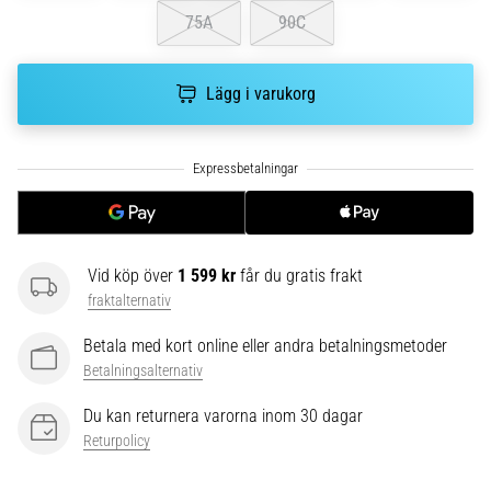
Vilka
75A
90C
är
de
vanligaste…
Lägg i varukorg
5. 8. 2026
•
8 min. läsning
Plantar
fasciit:
Vid köp över
1 599 kr
får du gratis frakt
Symptom,
fraktalternativ
orsaker
och
Betala med kort online eller andra betalningsmetoder
behandling
Betalningsalternativ
Upplever
Du kan returnera varorna inom 30 dagar
du
Returpolicy
skarp
hälsmärta