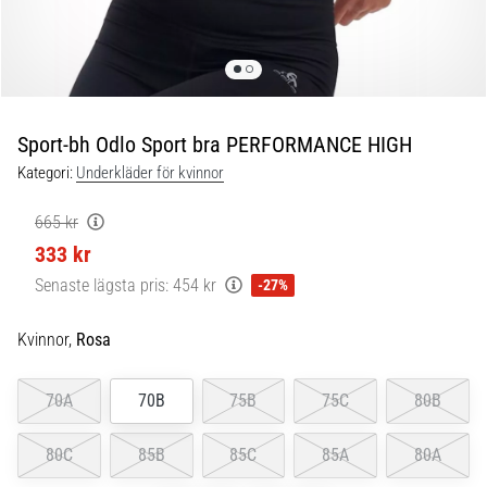
under
och
efter
löpning
Knäsmärta
drabbar
Sport-bh Odlo Sport bra PERFORMANCE HIGH
alla
Kategori:
Underkläder för kvinnor
löpare
minst
665 kr
en
333 kr
gång
i
Senaste lägsta pris:
454 kr
-27%
livet,
oavsett
Kvinnor,
Rosa
om
du
70A
70B
75B
75C
80B
är
amatör
eller
80C
85B
85C
85A
80A
proffs.