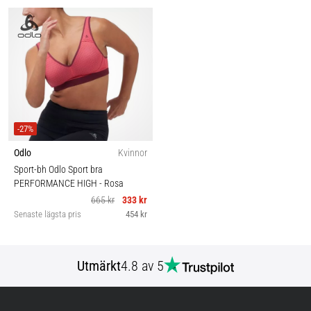
-27%
Odlo
Kvinnor
Sport-bh Odlo Sport bra
PERFORMANCE HIGH
- Rosa
665 kr
333 kr
Senaste lägsta pris
454 kr
Utmärkt
4.8 av 5