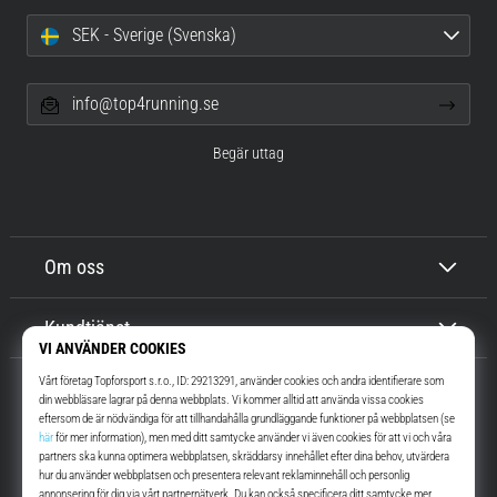
SEK - Sverige (Svenska)
info@top4running.se
Begär uttag
Om oss
Kundtjänst
Top4Running.se
I mer än 16 år vi har vi motiverat dig att gå ut och springa. Snabbare. Med