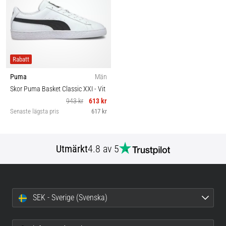
Rabatt
Puma
Män
Skor Puma Basket Classic XXI
- Vit
943 kr
613 kr
Senaste lägsta pris
617 kr
Utmärkt
4.8 av 5
SEK - Sverige (Svenska)