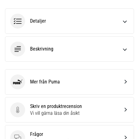
även
känt
som
Detaljer
iliotibialbandssyndrom
(ITBS),
är
ett
Beskrivning
mycket
vanligt
hälsoproblem
som
löpare
Mer från Puma
Puma
drabbas
av.
Vad…
Skriv en produktrecension
Skriv en produktrecension
Vi vill gärna läsa din åsikt
Visa
alla
Frågor
artiklar