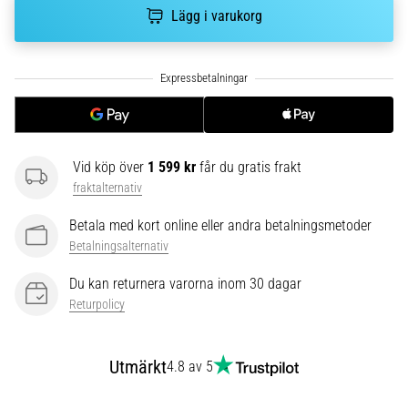
riktningsförändringar.
Lägg i varukorg
Hur
utförs
det
korrekt,
var
används
det…
Vid köp över
1 599 kr
får du gratis frakt
fraktalternativ
6. 8. 2026
•
Betala med kort online eller andra betalningsmetoder
9 min. läsning
Betalningsalternativ
Löparknä:
Du kan returnera varorna inom 30 dagar
Orsaker,
Returpolicy
behandling
och
förebyggande
Utmärkt
4.8 av 5
åtgärder
Löparknä,