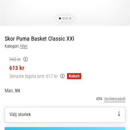
Blixtsnabb
löpning
och
beeptest:
Vad
är
Skor Puma Basket Classic XXI
de
Kategori:
Män
och
hur
943 kr
genomförs
613 kr
de?
Senaste lägsta pris:
617 kr
Rabatt
I
praktiken
Män,
Vit
testar
shuttle
Storlekstabell
run
snabbhet,
Välj storlek
smidighet
och