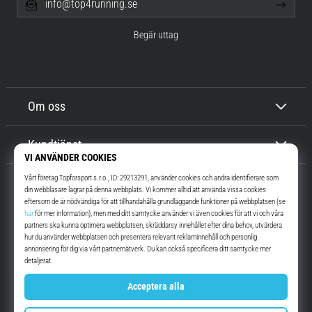
info@top4running.se
Begär uttag
Om oss
Kundtjänst
Top4Running.se
I mer än 16 år vi har vi motiverat dig att gå ut och springa. Snabbare. Med
oss. Varje dag.
Instagram
YouTube