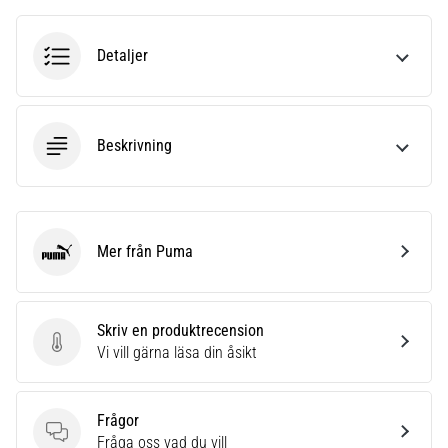
även
känt
Detaljer
som
iliotibialbandssyndrom
(ITBS),
är
Beskrivning
ett
mycket
vanligt
hälsoproblem
som
Mer från Puma
löpare
Puma
drabbas
av.
Vad…
Skriv en produktrecension
Skriv en produktrecension
Vi vill gärna läsa din åsikt
Visa
alla
Frågor
artiklar
Frågor
Fråga oss vad du vill