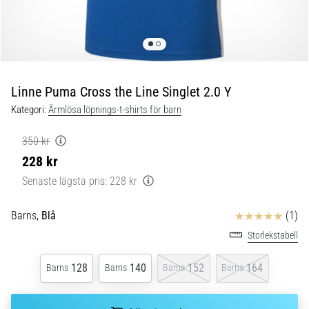
Blixtsnabb
löpning
och
beeptest:
Vad
är
Linne Puma Cross the Line Singlet 2.0 Y
de
Kategori:
Ärmlösa löpnings-t-shirts för barn
och
hur
350 kr
genomförs
228 kr
de?
Senaste lägsta pris:
228 kr
I
praktiken
Recensioner
Barns,
Blå
(1)
testar
shuttle
Storlekstabell
run
snabbhet,
128
140
152
164
Barns
Barns
Barns
Barns
smidighet
och