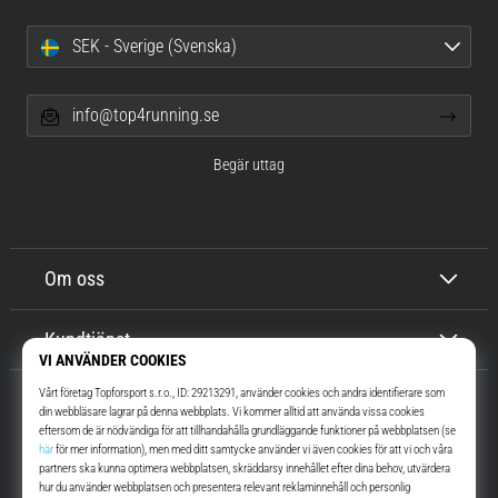
SEK - Sverige (Svenska)
info@top4running.se
Begär uttag
Om oss
Kundtjänst
Top4Running.se
I mer än 16 år vi har vi motiverat dig att gå ut och springa. Snabbare. Med