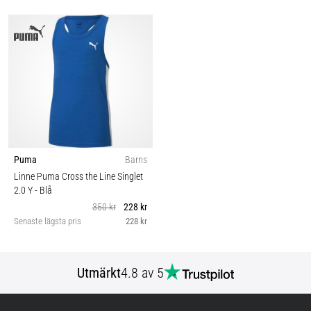
Puma
Barns
Linne Puma Cross the Line Singlet
2.0 Y
- Blå
350 kr
228 kr
Senaste lägsta pris
228 kr
Utmärkt
4.8 av 5