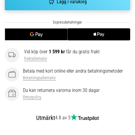
riktningsförändringar.
Lägg i varukorg
Hur
utförs
det
korrekt,
var
används
det…
Vid köp över
1 599 kr
får du gratis frakt
fraktalternativ
6. 8. 2026
Betala med kort online eller andra betalningsmetoder
•
9 min. läsning
Betalningsalternativ
Löparknä:
Du kan returnera varorna inom 30 dagar
Orsaker,
Returpolicy
behandling
och
förebyggande
Utmärkt
4.8 av 5
åtgärder
Löparknä,