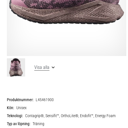
Visa alla
Produktnummer:
L45461900
Kön:
Unisex
Teknologi:
Contagrip®, Sensifit™, OrthoLite®, Endofit™, Energy Foam
Typ av löpning:
Träning