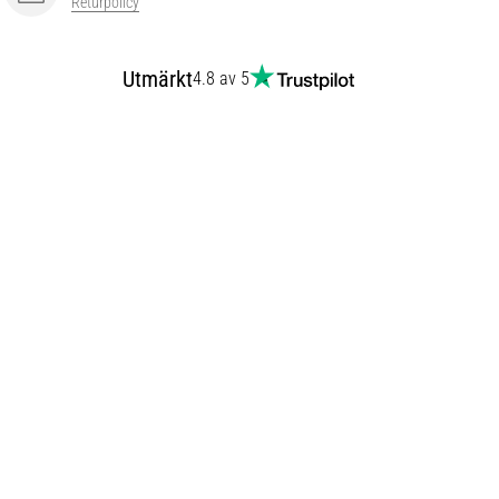
Returpolicy
Utmärkt
4.8 av 5