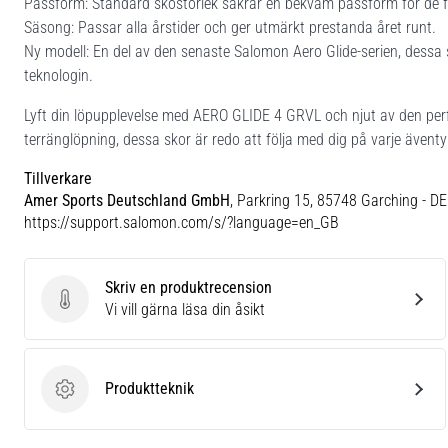
Passform: Standard skostorlek säkrar en bekväm passform för de fl
Säsong: Passar alla årstider och ger utmärkt prestanda året runt.
Ny modell: En del av den senaste Salomon Aero Glide-serien, dessa s
teknologin.
Lyft din löpupplevelse med AERO GLIDE 4 GRVL och njut av den perf
terränglöpning, dessa skor är redo att följa med dig på varje äventy
Tillverkare
Amer Sports Deutschland GmbH
, Parkring 15, 85748 Garching - DE
https://support.salomon.com/s/?language=en_GB
Skriv en produktrecension
Skriv en produktrecension
Vi vill gärna läsa din åsikt
Produktteknik
Produktteknik