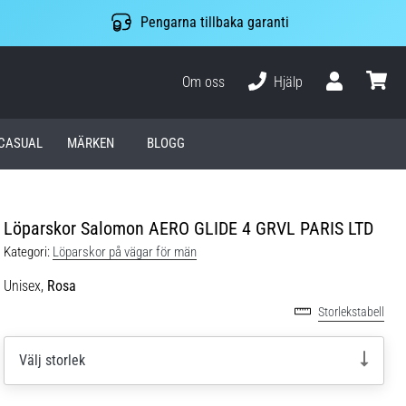
Pengarna tillbaka garanti
Om oss
Hjälp
varuko
CASUAL
MÄRKEN
BLOGG
Löparskor Salomon AERO GLIDE 4 GRVL PARIS LTD
Kategori:
Löparskor på vägar för män
Unisex,
Rosa
Storlekstabell
Välj storlek