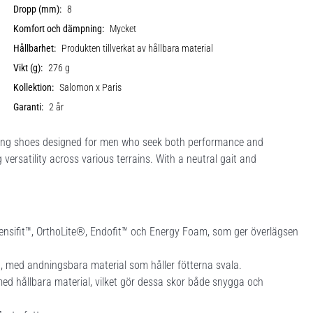
Dropp (mm):
8
Komfort och dämpning:
Mycket
Hållbarhet:
Produkten tillverkat av hållbara material
Vikt (g):
276 g
Kollektion:
Salomon x Paris
Garanti:
2 år
ning shoes designed for men who seek both performance and
 versatility across various terrains. With a neutral gait and
nsifit™, OrthoLite®, Endofit™ och Energy Foam, som ger överlägsen
g, med andningsbara material som håller fötterna svala.
ed hållbara material, vilket gör dessa skor både snygga och