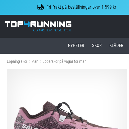
Fri frakt
på beställningar över 1 599 kr
Top4Running.se
NYHETER
SKOR
KLÄDER
Löpning skor
Män
Löparskor på vägar för män