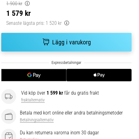
1 900 kr
1 579 kr
Senaste lägsta pris:
1 520 kr
Lägg i varukorg
Vid köp över
1 599 kr
får du gratis frakt
fraktalternativ
Betala med kort online eller andra betalningsmetoder
Betalningsalternativ
Du kan returnera varorna inom 30 dagar