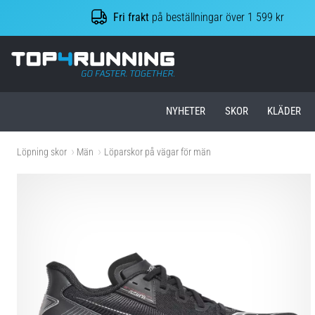
Fri frakt
på beställningar över 1 599 kr
Top4Running.se
NYHETER
SKOR
KLÄDER
Löpning skor
Män
Löparskor på vägar för män