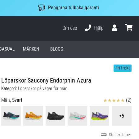
Pengarna tillbaka garanti
Om oss
Hjälp
varuko
CASUAL
MÄRKEN
BLOGG
Fri frakt
Löparskor Saucony Endorphin Azura
Kategori:
Löparskor på vägar för män
Recensioner
Män,
Svart
(2)
+5
Storlekstabell