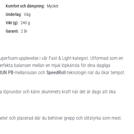
Komfort och dämpning:
Mycket
Underlag:
Väg
Vikt (g):
240 g
Garanti:
2 år
uperfoam-upplevelse i vår Fast & Light-kategori. Utformad som en
rfekta balansen mellan en mjuk löpkänsla för dina dagliga
RUN PB
-mellansulan och
SpeedRoll
-teknologin när du ökar tempot.
a löprundor och känn skummets kraft när det är dags att öka
eter och placerad där du behöver grepp och slitstyrka som mest.