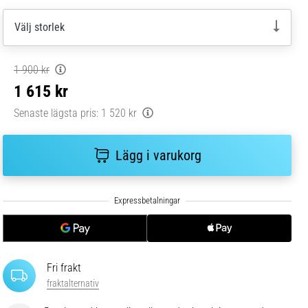
Välj storlek
1 900 kr
1 615 kr
Senaste lägsta pris:
1 520 kr
Lägg i varukorg
Fri frakt
fraktalternativ