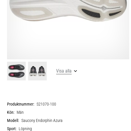
Visa alla
Produktnummer:
S21070-100
Kön:
Män
Modell:
Saucony Endorphin Azura
Sport:
Löpning