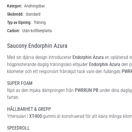
Kategori:
Andningsbar
Skobredd:
Standard
Typ av löpning:
Träning
Carbon:
Utan kolfiberplatta
Saucony Endorphin Azura
Med sin djärva design introducerar
Endorphin Azura
en opläterad s
högpresterande daglig träningssko erbjuder
Endorphin Azura
den pe
kilometer och ett responsivt frånskjut tack vare den fullängds
PWR
SUPER FOAM
Njut av den mjuka dämpningen från
PWRRUN PB
under dina daglig
farten.
HÅLLBARHET & GREPP
Yttersulan i
XT-900
-gummi är konstruerad för att klara många kilom
SPEEDROLL