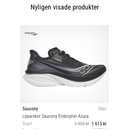
Nyligen visade produkter
Saucony
Män
Löparskor Saucony Endorphin Azura
Svart
1 900 kr
1 615 kr