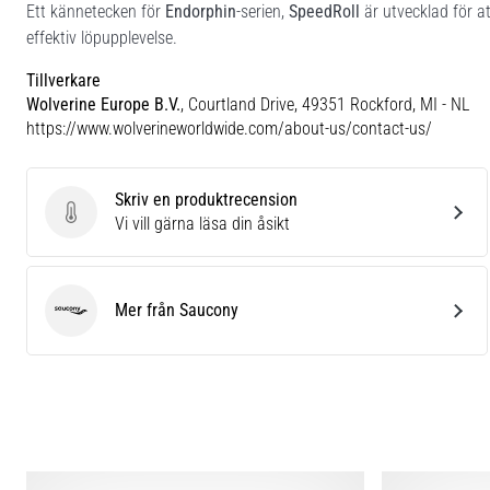
Ett kännetecken för
Endorphin
-serien,
SpeedRoll
är utvecklad för a
effektiv löpupplevelse.
Tillverkare
Wolverine Europe B.V.
, Courtland Drive, 49351 Rockford, MI - NL
https://www.wolverineworldwide.com/about-us/contact-us/
Skriv en produktrecension
Skriv en produktrecension
Vi vill gärna läsa din åsikt
Mer från Saucony
Saucony