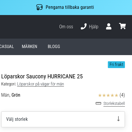
Pengarna tillbaka garanti
Om oss
Hjälp
varuko
CASUAL
MÄRKEN
BLOGG
Fri frakt
Löparskor Saucony HURRICANE 25
Kategori:
Löparskor på vägar för män
Recensioner
Män,
Grön
(4)
Storlekstabell
Välj storlek