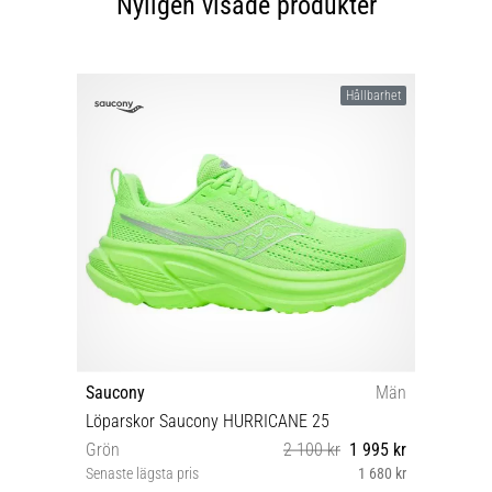
Nyligen visade produkter
Hållbarhet
Saucony
Män
Löparskor Saucony HURRICANE 25
Grön
2 100 kr
1 995 kr
Senaste lägsta pris
1 680 kr