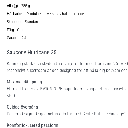
Vikt (g):
285 g
Hållbarhet:
Produkten tillverkat av hållbara material
Skobredd:
Standard
Färg:
Grön
Garanti:
2 år
Saucony Hurricane 25
Känn dig stark och skyddad vid varje löptur med Hurricane 25. M
responsivt superfoam är den designad för att hålla dig bekväm och s
Maximal dämpning
Ett mjukt lager av PWRRUN PB superfoam ovanpå ett responsivt l
stöd.
Guidad övergång
Den omdesignade geometrin arbetar med CenterPath Technology™ för 
Komfortfokuserad passform