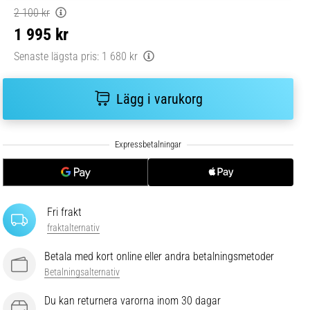
2 100 kr
1 995 kr
Senaste lägsta pris:
1 680 kr
Lägg i varukorg
Fri frakt
fraktalternativ
Betala med kort online eller andra betalningsmetoder
Betalningsalternativ
Du kan returnera varorna inom 30 dagar