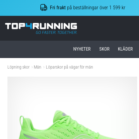
Fri frakt
på beställningar över 1 599 kr
Top4Running.se
NYHETER
SKOR
KLÄDER
Löpning skor
Män
Löparskor på vägar för män