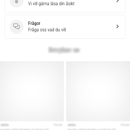
Skriv en produktrecension
Vi vill gärna läsa din åsikt
även
känt
som
Frågor
iliotibialbandssyndrom
Frågor
Fråga oss vad du vill
(ITBS),
är
ett
mycket
vanligt
hälsoproblem
som
löpare
drabbas
av.
Vad…
Visa
alla
artiklar