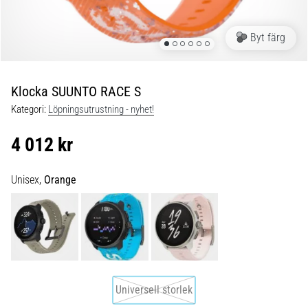
Blixtsnabb
löpning
och
Byt färg
beeptest:
Vad
är
Klocka SUUNTO RACE S
de
Kategori:
Löpningsutrustning - nyhet!
och
hur
4 012 kr
genomförs
de?
Unisex,
Orange
I
praktiken
testar
shuttle
run
snabbhet,
smidighet
Universell storlek
och