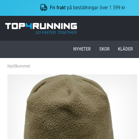
Fri frakt
på beställningar över 1 599 kr
Top4Running.se
NYHETER
SKOR
KLÄDER
Nytillkommet