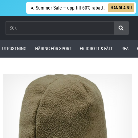
☀️ Summer Sale – upp till 60% rabatt.
HANDLA NU
Sök
UTRUSTNING
NÄRING FÖR SPORT
FRIIDROTT & FÄLT
REA