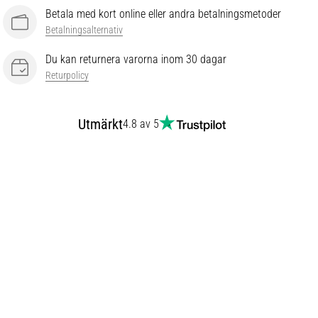
Betala med kort online eller andra betalningsmetoder
Betalningsalternativ
Du kan returnera varorna inom 30 dagar
Returpolicy
Utmärkt
4.8 av 5