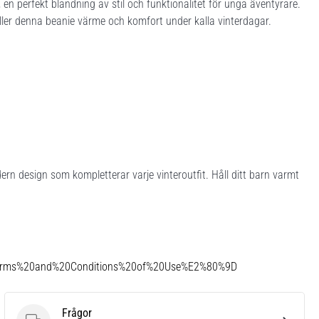
en perfekt blandning av stil och funktionalitet för unga äventyrare.
ller denna beanie värme och komfort under kalla vinterdagar.
n design som kompletterar varje vinteroutfit. Håll ditt barn varmt
Terms%20and%20Conditions%20of%20Use%E2%80%9D
Frågor