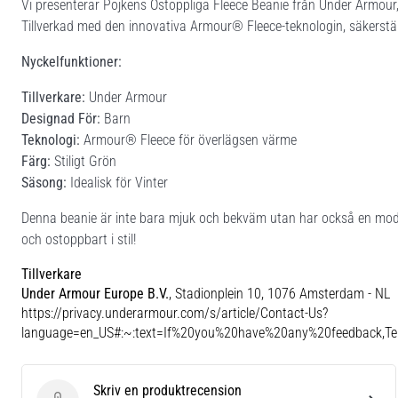
Vi presenterar Pojkens Ostoppliga Fleece Beanie från Under Armour, 
Tillverkad med den innovativa Armour® Fleece-teknologin, säkerstä
Nyckelfunktioner:
Tillverkare:
Under Armour
Designad För:
Barn
Teknologi:
Armour® Fleece för överlägsen värme
Färg:
Stiligt Grön
Säsong:
Idealisk för Vinter
Denna beanie är inte bara mjuk och bekväm utan har också en moder
och ostoppbart i stil!
Tillverkare
Under Armour Europe B.V.
, Stadionplein 10, 1076 Amsterdam - NL
https://privacy.underarmour.com/s/article/Contact-Us?
language=en_US#:~:text=If%20you%20have%20any%20feedback,
Skriv en produktrecension