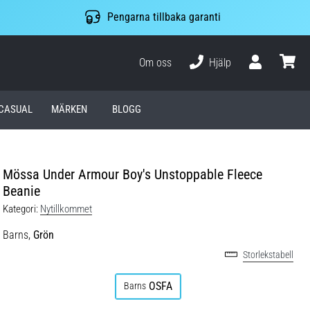
Pengarna tillbaka garanti
Om oss
Hjälp
varuko
CASUAL
MÄRKEN
BLOGG
Mössa Under Armour Boy's Unstoppable Fleece
Beanie
Kategori:
Nytillkommet
Barns,
Grön
Storlekstabell
OSFA
Barns