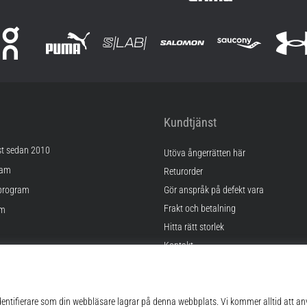
Kundtjänst
st sedan 2010
Utöva ångerrätten här
ram
Returorder
program
Gör anspråk på defekt vara
Frakt och betalning
am
Hitta rätt storlek
Kontakt
lningar
FAQ
kor
Sekretesspolicy