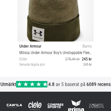
Under Armour
Barns
Mössa Under Armour Boy's Unstoppable Fleece Beanie
Grön
278,46 kr
245 kr
Senaste lägsta pris
245 kr
OSFA
r
Utmärkt
4.8
av 5 baserat på
6089 recens