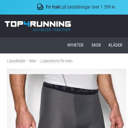
Fri frakt
på beställningar över 1 599 kr
Top4Running.se
NYHETER
SKOR
KLÄDER
Löparkläder
Män
Löparshorts för män