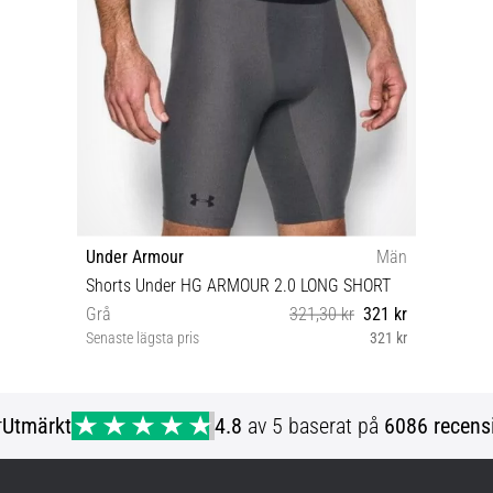
Under Armour
Män
Shorts Under HG ARMOUR 2.0 LONG SHORT
Grå
321,30 kr
321 kr
Senaste lägsta pris
321 kr
S/M
r
Utmärkt
4.8
av 5 baserat på
6086 recens