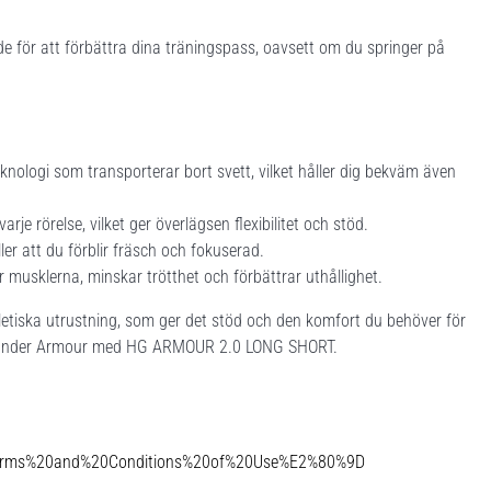
de för att förbättra dina träningspass, oavsett om du springer på
knologi som transporterar bort svett, vilket håller dig bekväm även
arje rörelse, vilket ger överlägsen flexibilitet och stöd.
ller att du förblir fräsch och fokuserad.
 musklerna, minskar trötthet och förbättrar uthållighet.
atletiska utrustning, som ger det stöd och den komfort du behöver för
rån Under Armour med HG ARMOUR 2.0 LONG SHORT.
Terms%20and%20Conditions%20of%20Use%E2%80%9D