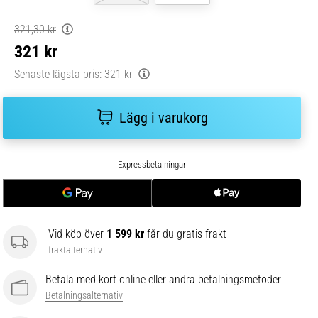
321,30 kr
321 kr
Senaste lägsta pris:
321 kr
Lägg i varukorg
Vid köp över
1 599 kr
får du gratis frakt
fraktalternativ
Betala med kort online eller andra betalningsmetoder
Betalningsalternativ