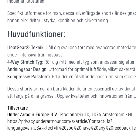
moderna idrottaren.
Specifikt utformade för män, dessa silverfärgade shorts är designa
banan eller deltar i styrka, kondition och cirkelträning.
Huvudfunktioner:
HeatGear® Teknik
: Håll dig sval och torr med avancerad materialte
under intensiva träningspass.
4-Way Stretch Tyg
: Rör dig fritt med ett tyg som anpassar sig efter v
Andningsbar Design
: Utformad för optimal luftflöde, vilket säkerstä
Kompressiv Passform
: Erbjuder en åtsittande passform som stödjer
Dessa shorts är mer än bara kläder; de är en essentiell del av din 
att tänja på dina gränser. Upplev kvaliteten och innovationen f
Tillverkare
Under Armour Europe B.V.
, Stadionplein 10, 1076 Amsterdam - NL
https://privacy.underarmour.com/s/article/Contact-Us?
language=en_US#:~:text=If%20you%20have%20any%20feedback,