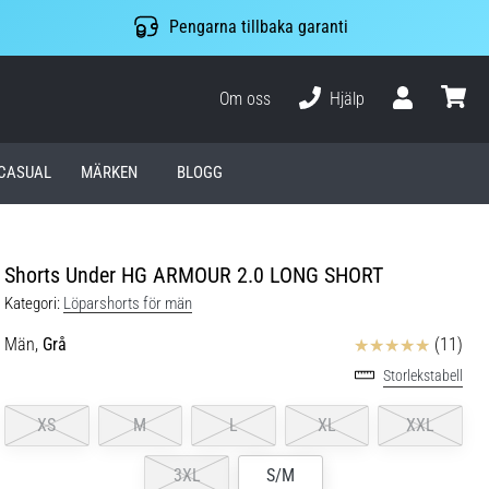
Pengarna tillbaka garanti
Om oss
Hjälp
varuko
CASUAL
MÄRKEN
BLOGG
Shorts Under HG ARMOUR 2.0 LONG SHORT
Kategori:
Löparshorts för män
Recensioner
Män,
Grå
(11)
Storlekstabell
XS
M
L
XL
XXL
3XL
S/M