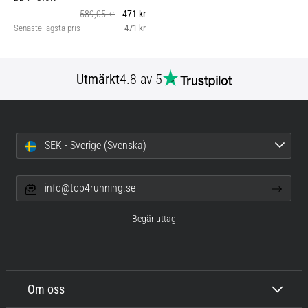
589,05 kr
471 kr
Senaste lägsta pris
471 kr
Utmärkt
4.8 av 5
SEK - Sverige (Svenska)
info@top4running.se
Begär uttag
Om oss