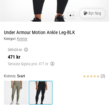
Plantar
fasciit:
Symptom,
Byt färg
orsaker
och
behandling
Under Armour Motion Ankle Leg-BLK
Upplever
Kategori:
Kvinnor
du
skarp
589,05 kr
hälsmärta
471 kr
under
Senaste lägsta pris:
471 kr
eller
efter
löpning?
Recensioner
Kvinnor,
Svart
(2)
En
av
de
vanligaste
orsakerna
är