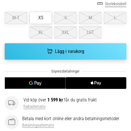
plantar
Storlekstabell
fasciit.
Vad
M-T
XS
S
M
L
beror
det…
XL
XXL
LGT
5. 8. 2026
Lägg i varukorg
•
9 min. läsning
Kolhydratladdning:
Hur
påverkar
det
löpprestandan?
Vid köp över
1 599 kr
får du gratis frakt
Det
fraktalternativ
sägs
Betala med kort online eller andra betalningsmetoder
att
kolhydratuppladdning
Betalningsalternativ